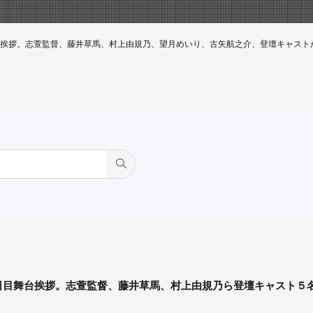
挨拶。志萱監督、藤井草馬、村上由規乃、望月めいり、古矢航之介、登壇キャスト
日目舞台挨拶。志萱監督、藤井草馬、村上由規乃ら登壇キャスト５