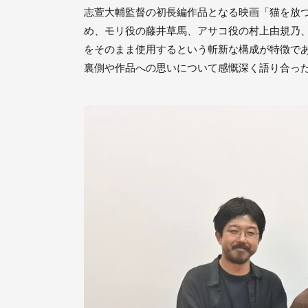
志萱大輔監督の初長編作品となる映画「猫を放
め、モリ役の藤井草馬、アサコ役の村上由規乃
をそのまま使用するという斬新な構成が特徴で
裏側や作品への思いについて感慨深く語り合っ