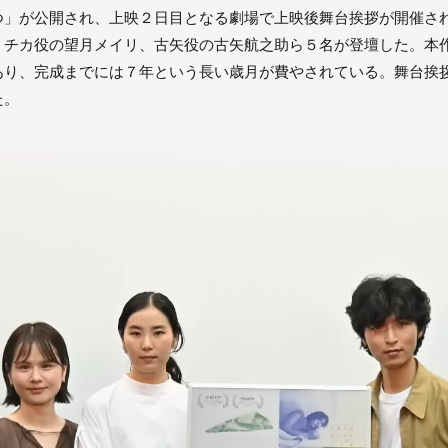
つ」が公開され、上映２日目となる劇場で上映後舞台挨拶が開催さ
、チカ役の望月メイリ、古矢役の古矢航之助ら５名が登壇した。本
あり、完成までには７年という長い歳月が費やされている。舞台挨
た。