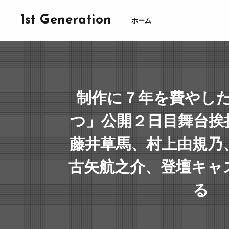
1st Generation
ホーム
制作に７年を費やし
つ」公開２日目舞台挨
藤井草馬、村上由規乃
古矢航之介、登壇キャ
る