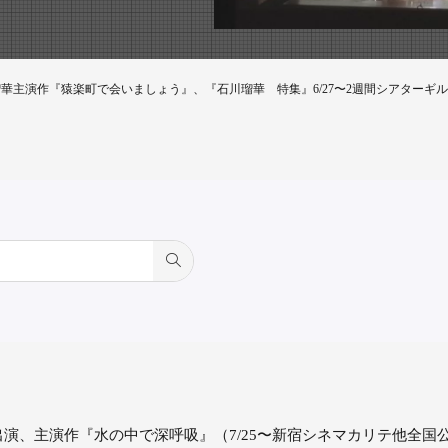
華主演作『猿楽町で会いましょう』、『石川瑠華 特集』6/27〜2週間シアターギ
演、主演作『水の中で深呼吸』（7/25〜新宿シネマカリテ他全国