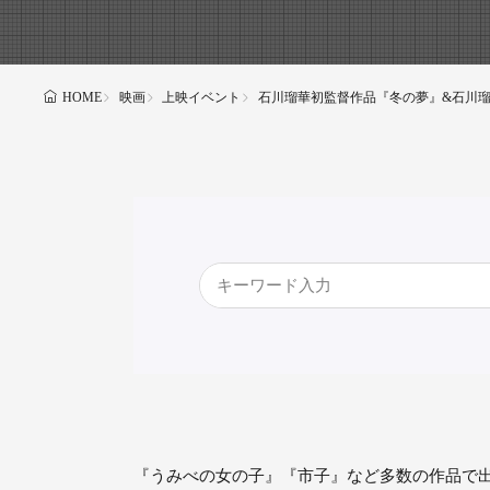
映画
上映イベント
石川瑠華初監督作品『冬の夢』&石川瑠
HOME
『うみべの女の子』『市子』など多数の作品で出