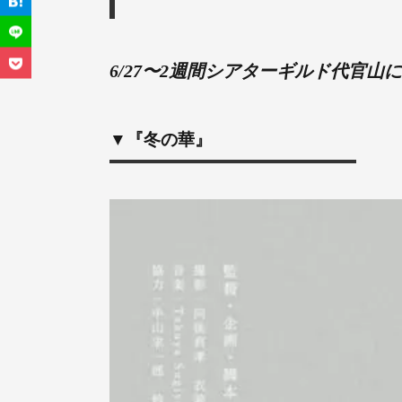
6/27〜2週間シアターギルド代官山
▼『冬の華』