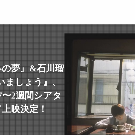
冬の夢』&石川瑠
いましょう』、
7〜2週間シアタ
て上映決定！