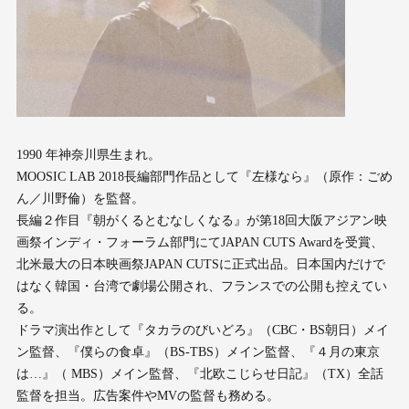
1990 年神奈川県⽣まれ。
MOOSIC LAB 2018⻑編部⾨作品として『左様なら』（原作：ごめ
ん／川野倫）を監督。
⻑編２作⽬『朝がくるとむなしくなる』が第18回⼤阪アジアン映
画祭インディ・フォーラム部⾨にてJAPAN CUTS Awardを受賞、
北⽶最⼤の⽇本映画祭JAPAN CUTSに正式出品。⽇本国内だけで
はなく韓国・台湾で劇場公開され、フランスでの公開も控えてい
る。
ドラマ演出作として『タカラのびいどろ』（CBC・BS朝⽇）メイ
ン監督、『僕らの⾷卓』（BS-TBS）メイン監督、『４⽉の東京
は…』（ MBS）メイン監督、『北欧こじらせ⽇記』（TX）全話
監督を担当。広告案件やMVの監督も務める。