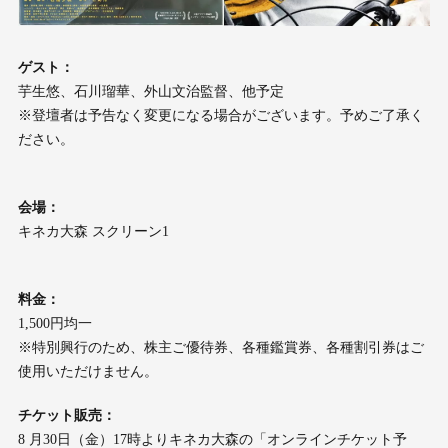
ゲスト：
芋⽣悠、⽯川瑠華、外⼭⽂治監督、他予定
※登壇者は予告なく変更になる場合がございます。予めご了承く
ださい。
会場：
キネカ⼤森 スクリーン1
料⾦：
1,500円均⼀
※特別興⾏のため、株主ご優待券、各種鑑賞券、各種割引券はご
使⽤いただけません。
チケット販売：
8 ⽉30⽇（⾦）17時よりキネカ⼤森の「オンラインチケット予