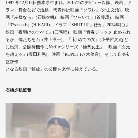
1997 年12⽉18⽇熊本県⽣まれ。2015年のデビュー以降、映画、ド
ラマ、舞台などで活動。代表作は映画『ソワレ』(外⼭⽂治)、映
画『左様なら』(⽯橋⼣帆)、映画『ひらいて』(⾸藤凛)、映画
『37seconds』(HIKARI)、ドラマ『SHUT UP』ほか。2024年には
映画『夜明けのすべて』(三宅唱)、映画『⻘春ジャック ⽌められ
るか、俺たちを2』(井上淳⼀)、『 初 めての⼥』(⼩平哲兵)など
に出演。公開待機作にNetflixシリーズ『極悪⼥王』、映画『次元
を超える』(豊⽥利晃)、映画『ROPE』(⼋⽊伶⾳)、そして⾃⾝初
監督作
となる映画『解放』の公開を来年に控えている。
⽯橋⼣帆監督