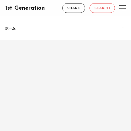
1st Generation
SHARE
SEARCH
ホーム