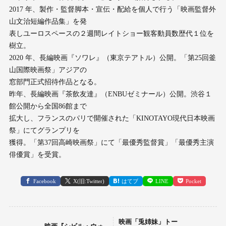
2017 年、製作・監督脚本・宣伝・配給を個⼈で⾏う「映画監督外
⼭⽂治短編作品集」を発
表しユーロスペースの２週間レイトショー観客動員数歴代１位を
樹⽴。
2020 年、⻑編映画『ソワレ』（東京テアトル）公開。「第25回釜
⼭国際映画祭」アジアの
窓部⾨正式招待作品となる。
昨年、⻑編映画『茶飲友達』（ENBUゼミナール）公開。渋⾕１
館公開から全国86館まで
拡⼤し、フランスのパリで開催された「KINOTAYO現代⽇本映画
祭」にてグランプリを
獲得。「第37回⾼崎映画祭」にて「最優秀監督賞」「最優秀主演
俳優賞」を受賞。
Facebook
X(旧:Twitter)
はてブ
LINE
Pocket
映画「兎姉妹」トー