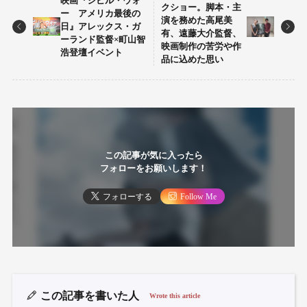
映画『シビル・ウォ
クショー。脚本・主
ー アメリカ最後の
演を務めた高尾美
日』アレックス・ガ
有、遠藤大介監督、
ーランド監督×町山智
映画制作の苦労や作
浩登壇イベント
品に込めた思い
この記事が気に入ったら
フォローをお願いします！
フォローする
Follow Me
この記事を書いた人
Wrote this article