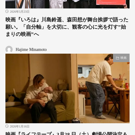
2026年5月23日
映画『いろは』川島鈴遥、森田想が舞台挨拶で語った
願い。「自分軸」を大切に、観客の心に光を灯す”始
まりの映画”へ
Hajime Minamoto
映画
2026年1月16日
映画『ライフテープ』3月28 日（土）劇場公開決定＆