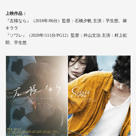
上映作品：
『左様なら』（2018年/86分）監督：⽯橋⼣帆 主演：芋⽣悠、祷
キララ
『ソワレ』（2020年/111分/PG12）監督：外⼭⽂治 主演：村上虹
郎、芋⽣悠