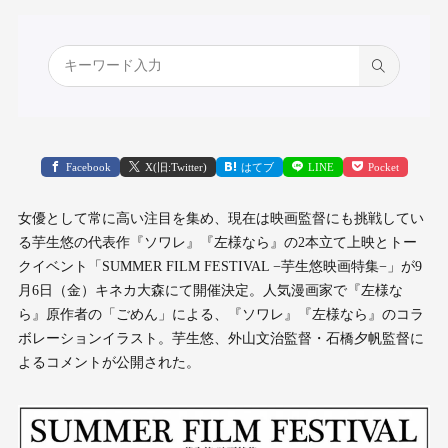
Facebook
X(旧:Twitter)
はてブ
LINE
Pocket
⼥優として常に⾼い注⽬を集め、現在は映画監督にも挑戦してい
る芋⽣悠の代表作『ソワレ』『左様なら』の2本⽴て上映とトー
クイベント「SUMMER FILM FESTIVAL −芋⽣悠映画特集−」が9
⽉6⽇（⾦）キネカ⼤森にて開催決定。⼈気漫画家で『左様な
ら』原作者の「ごめん」による、『ソワレ』『左様なら』のコラ
ボレーションイラスト。芋生悠、外山文治監督・石橋夕帆監督に
よるコメントが公開された。