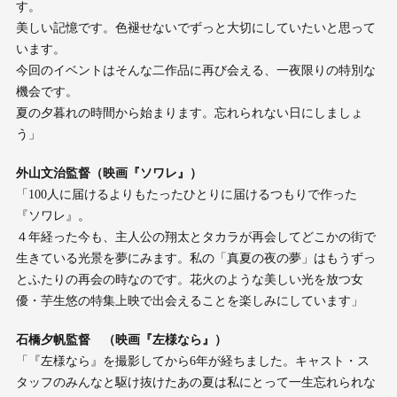
す。
美しい記憶です。色褪せないでずっと大切にしていたいと思って
います。
今回のイベントはそんな二作品に再び会える、一夜限りの特別な
機会です。
夏の夕暮れの時間から始まります。忘れられない日にしましょ
う」
外山文治監督（映画『ソワレ』）
「100人に届けるよりもたったひとりに届けるつもりで作った
『ソワレ』。
４年経った今も、主人公の翔太とタカラが再会してどこかの街で
生きている光景を夢にみます。私の「真夏の夜の夢」はもうずっ
とふたりの再会の時なのです。花火のような美しい光を放つ女
優・芋生悠の特集上映で出会えることを楽しみにしています」
石橋夕帆監督 （映画『左様なら』）
「『左様なら』を撮影してから6年が経ちました。キャスト・ス
タッフのみんなと駆け抜けたあの夏は私にとって一生忘れられな