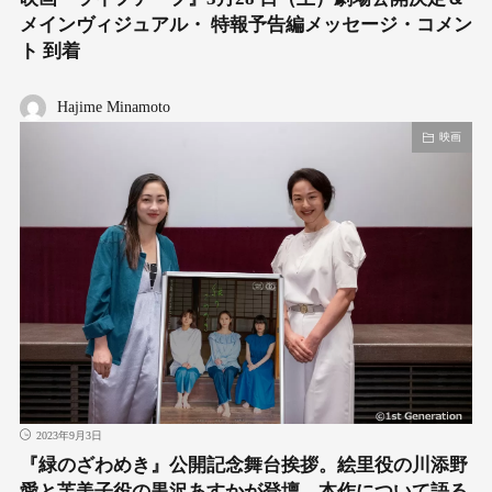
メインヴィジュアル・ 特報予告編メッセージ・コメン
ト 到着
Hajime Minamoto
映画
2023年9月3日
『緑のざわめき』公開記念舞台挨拶。絵里役の川添野
愛と芙美子役の黒沢あすかが登壇。本作について語る