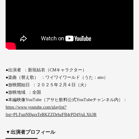
●出演者 ：新垣結衣（CMキャラクター）
●楽曲（替え歌） ：ワイワイワールド（うた：ano）
●放映開始日 ：２０２５年２月４日（火）
●放映地域 ：全国
●本編映像YouTube（アサヒ飲料公式YouTubeチャンネル内）：
https://www.youtube.com/playlist?
list=PLFunNHgzsTeRKZZDrhzFB4rPD4VuLXh3R
▼出演者プロフィール