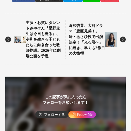
主演・お笑いタレン
倉沢杏菜、大河ドラ
トみやぞん『星野先
マ「豊臣兄弟！」
生は今日も走る』、
妹・あさひ役で出演
令和を生きる子ども
決定！「光る君へ」
たちに向き合った教
に続き、早くも2作目
師物語。2026年に劇
の大抜擢
場公開を予定
この記事が気に入ったら
フォローをお願いします！
フォローする
Follow Me