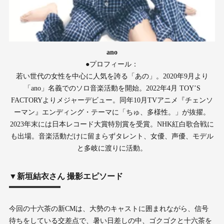
ano
●プロフィール：
若い世代の女性を中心に人気を誇る「あの」。2020年9月より
「ano」名義でのソロ音楽活動を開始。2022年4月 TOY’S
FACTORYよりメジャーデビュー。同年10月TVアニメ『チェンソ
ーマン』エンディング・テーマに「ちゅ、多様性。」が抜擢。
2023年末には日本レコード大賞特別賞を受賞。NHK紅白歌合戦に
も出場。音楽活動だけに留まらずタレント、女優、声優、モデル
と多岐に渡りに活動。
▼新垣結衣さん 撮影エピソード
今回の十六茶の新CMは、大勢のキャストに囲まれながら、信号
待ちをしている交差点で、暑い日差しの中、ゴクゴクと十六茶を