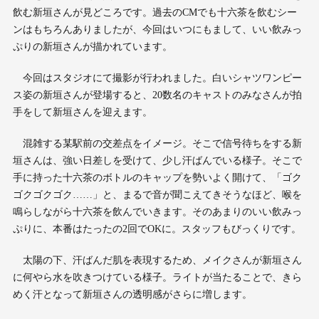
飲む新垣さんが見どころです。過去のCMでも十六茶を飲むシー
ンはもちろんありましたが、今回はいつにもまして、いい飲みっ
ぷりの新垣さんが描かれています。
今回はスタジオにて撮影が行われました。白いシャツワンピー
ス姿の新垣さんが登場すると、20数名のキャストのみなさんが拍
手をして新垣さんを迎えます。
混雑する某駅前の交差点をイメージ。そこで信号待ちをする新
垣さんは、強い日差しを受けて、少し汗ばんでいる様子。そこで
手に持った十六茶のボトルのキャップを勢いよく開けて、「ゴク
ゴクゴクゴク……」と、まるで音が聞こえてきそうなほど、喉を
鳴らしながら十六茶を飲んでいきます。そのあまりのいい飲みっ
ぷりに、本番はたったの2回でOKに。スタッフもびっくりです。
太陽の下、汗ばんだ肌を表現するため、メイクさんが新垣さん
に何やら水を吹きつけている様子。ライトが当たることで、きら
めく汗となって新垣さんの透明感がさらに増します。