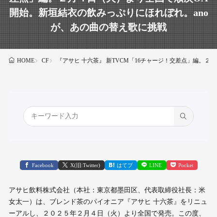
開始。新垣結衣の飲みっぷりにほれぼれ。ano
が、あの曲の替え歌に挑戦
CF
『アサヒ 十六茶』 新TVCM「16チャージ！交差点」編。
HOME
Facebook
X(旧:Twitter)
はてブ
LINE
Pocket
アサヒ飲料株式会社（本社：東京都墨田区、代表取締役社長：米
女太一）は、ブレンド茶のパイオニア『アサヒ 十六茶』をリニュ
ーアルし、２０２５年２月４日（火）より全国で発売。この度、