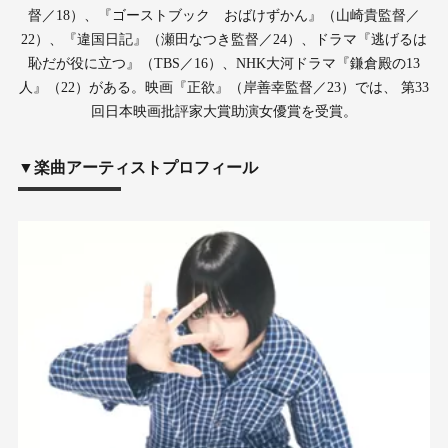
督／18）、『ゴーストブック おばけずかん』（山崎貴監督／
22）、『違国日記』（瀬田なつき監督／24）、ドラマ『逃げるは
恥だが役に立つ』（TBS／16）、NHK大河ドラマ『鎌倉殿の13
人』（22）がある。映画『正欲』（岸善幸監督／23）では、 第33
回日本映画批評家大賞助演女優賞を受賞。
▼楽曲アーティストプロフィール