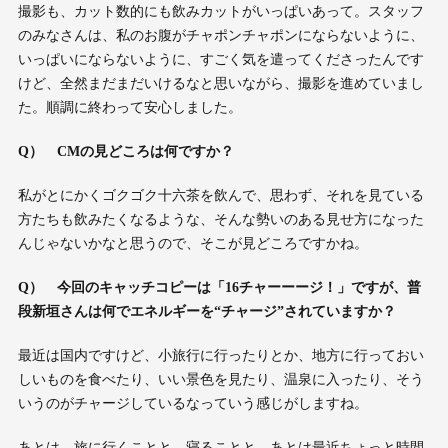
撮影も、カット数的にも飲みカットがいっぱいあって。スタッフ
のみなさんは、私のお腹がチャポンチャポンにならないように、
いっぱいにならないように、すごく気を遣ってくださったんです
けど、全然まだまだいけるなと思いながら、撮影を進めていまし
た。順調に終わって安心しました。
Q
）
CM
の見どころは何ですか？
私がとにかくゴクゴク十六茶を飲んで、思わず、それを見ている
方たちも飲みたくなるような、そんな勢いのある見せ方になった
んじゃないかなと思うので、そこが見どころですかね。
Q
） 今回のキャッチコピーは「
16
チャーーージ！」ですが、普
段新垣さんは何でエネルギーを“チャージ”されていますか？
最近は国内ですけど、小旅行に行ったりとか、地方に行っておい
しいものを食べたり、いい景色を見たり、温泉に入ったり、そう
いうのがチャージしているなっていう感じがしますね。
あとは、旅に行くことと、寝ることと、あとは最近ちょっと時間