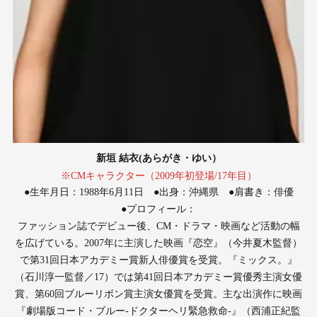
新垣 結衣(あらがき・ゆい）
※CMキャラクター（2009年初登場/17年目）
●生年月日：1988年6月11日 ●出身：沖縄県 ●肩書き：俳優
●プロフィール：
ファッション誌でデビュー後、CM・ドラマ・映画など活動の幅
を広げている。2007年に主演した映画『恋空』（今井夏木監督）
で第31回日本アカデミー賞新人俳優賞を受賞。『ミックス。』
（石川淳一監督／17）では第41回日本アカデミー賞優秀主演女優
賞、第60回ブルーリボン賞主演女優賞を受賞。主な出演作に映画
『劇場版コード・ブルー-ドクターヘリ緊急救命-』（西浦正紀監