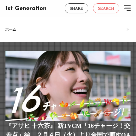
1st Generation
SHARE
SEARCH
ホーム
『アサヒ 十六茶』 新TVCM「16チャージ！交
差点」編。２月４日（火）より全国で順次OA