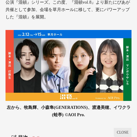
公演『混頓』シリーズ。この度、『混頓vol.8』より新たにぴあが
共催として参加、会場を草月ホールに移して、更にパワーアップ
した『混頓』を展開。
左から、牧島輝、小森隼(GENERATIONS)、渡邉美穂、イワクラ
(蛙亭) ©︎AOI Pro.