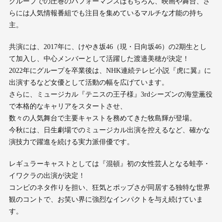
グループでの圧巻のパフォーマンスはもちろん、映画や舞台、さ
らには人気情報番組でも注目を集めているマルチな才能の持ち
主。
共演には、2017年に、けやき坂46（現・日向坂46）の2期生とし
て加入し、中心メンバーとして活躍した渡邉美穂が決定！
2022年にグループを卒業後は、NHK連続テレビ小説『虎に翼』に
出演するなど女優として活動の幅を広げています。
さらに、ミュージカル『テニスの王子様』3rdシーズンの海堂薫役
で本格的なキャリアをスタートさせ、
数々の人気舞台で主要キャストを務めてきた牧島輝が登場。
今秋には、日生劇場でのミュージカル出演を控えるなど、確かな
演技力で躍進を続ける実力派俳優です。
レギュラーキャストとしては『混頓』初の女性芸人となる蛙亭・
イワクラの出演が決定！
コンビのネタ作りを担い、狂気とポップさが同居する独特な世界
観のコントで、お笑い界に強烈なインパクトを与え続けていま
す。