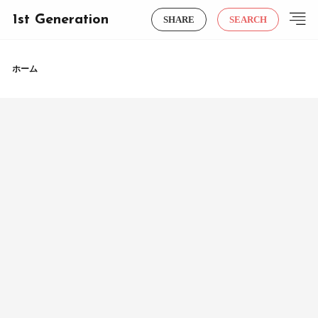
1st Generation
SHARE
SEARCH
ホーム