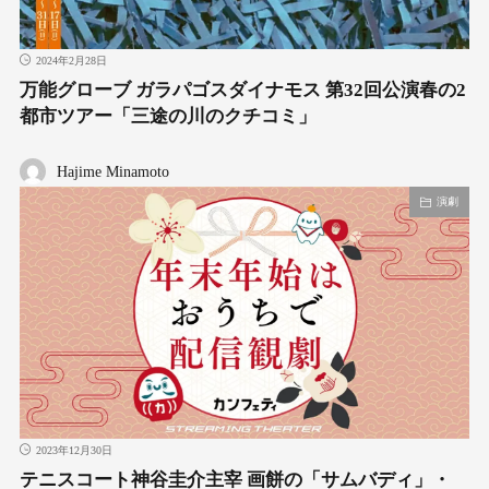
2024年2月28日
万能グローブ ガラパゴスダイナモス 第32回公演春の2
都市ツアー「三途の川のクチコミ」
Hajime Minamoto
演劇
2023年12月30日
テニスコート神谷圭介主宰 画餅の「サムバディ」・