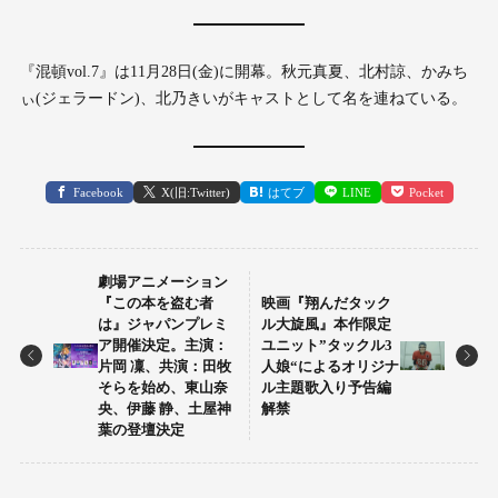
『混頓vol.7』は11月28日(金)に開幕。秋元真夏、北村諒、かみち
ぃ(ジェラードン)、北乃きいがキャストとして名を連ねている。
Facebook
X(旧:Twitter)
はてブ
LINE
Pocket
劇場アニメーション
『この本を盗む者
映画『翔んだタック
は』ジャパンプレミ
ル大旋風』本作限定
ア開催決定。主演：
ユニット”タックル3
片岡 凜、共演：田牧
人娘“によるオリジナ
そらを始め、東山奈
ル主題歌入り予告編
央、伊藤 静、土屋神
解禁
葉の登壇決定