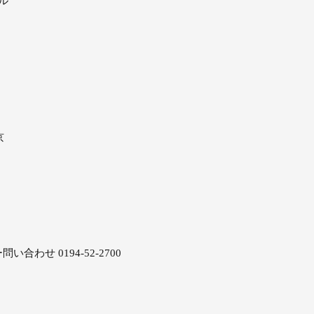
ル
京
せ 0194-52-2700