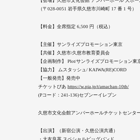
【会場】久慈市文化会館 アンバーホール 大ホー
（〒028-0051 岩手県久慈市川崎町 17 番 1 号）
【料金】全席指定 6,500 円（税込）
【主催】サンライズプロモーション東京
【共催】久慈市/久慈市教育委員会
【企画制作】 Plot/サンライズプロモーション東
【協力】 ムスタッシュ/ KAIWA(RE)CORD
【一般発売】発売中
チケットぴあ
https://w.pia.jp/t/amachan-10th/
(Pコード：241-136)セブンーイレブン
久慈市文化会館アンバーホールチケットセンター問い合わ
【出演】（新宿公演・久慈公演共通）
・大友良英 スペシャルビッグバンド