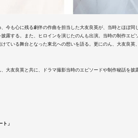
め、今も心に残る劇伴の作曲を担当した大友良英が、当時とほぼ同じ
を披露する。また、ヒロインを演じたのんも出演。当時の制作エピ
ている舞台となった東北への想いを語る。更にのん、大友良英、Sa
ん、大友良英と共に、ドラマ撮影当時のエピソードや制作秘話を披
ート」