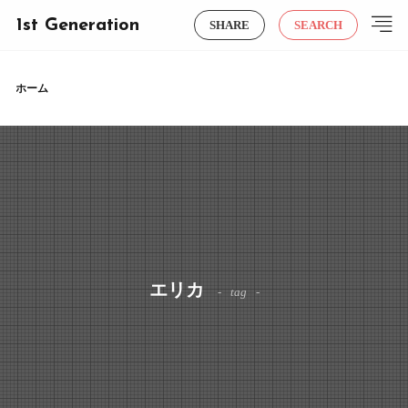
1st Generation
SHARE
SEARCH
ホーム
エリカ
tag