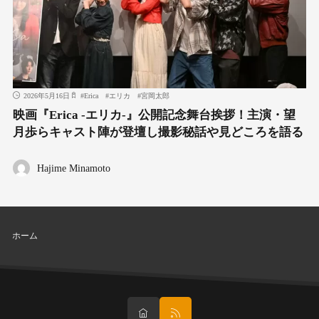
2026年5月16日
#
Erica
#
エリカ
#
宮岡太郎
映画『Erica -エリカ-』公開記念舞台挨拶！主演・望
月歩らキャスト陣が登壇し撮影秘話や見どころを語る
Hajime Minamoto
ホーム