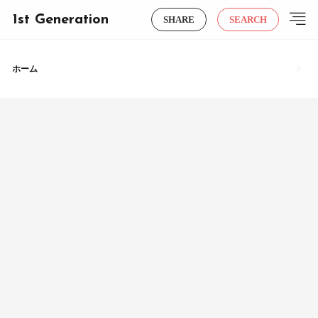
1st Generation
SHARE
SEARCH
ホーム