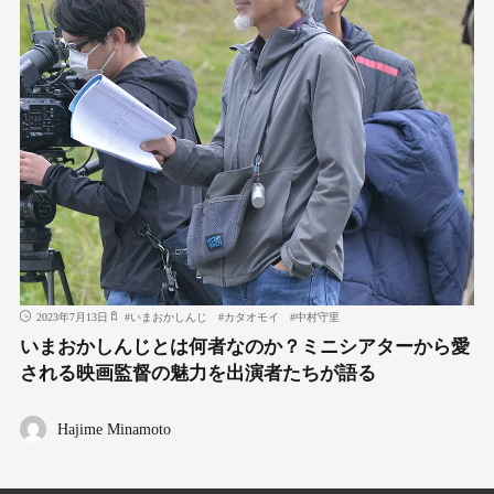
2023年7月13日
#
いまおかしんじ
#
カタオモイ
#
中村守⾥
いまおかしんじとは何者なのか？ミニシアターから愛
される映画監督の魅⼒を出演者たちが語る
Hajime Minamoto