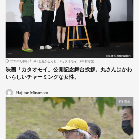
2023年8月6日
#
いまおかしんじ
#
カタオモイ
#
中村守里
映画「カタオモイ」公開記念舞台挨拶。丸さんはかわ
いらしいチャーミングな女性。
Hajime Minamoto
映画