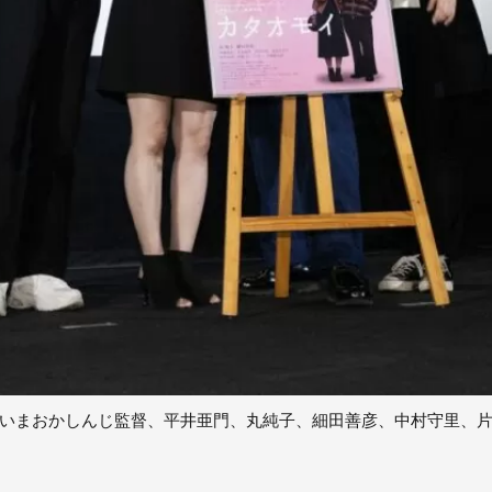
いまおかしんじ監督、平井亜門、丸純子、細田善彦、中村守里、