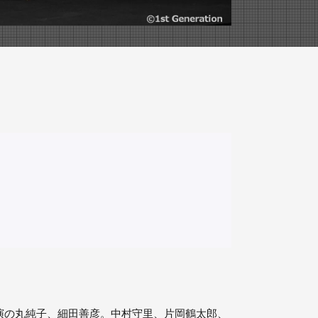
演の丸純子、細田善彦。中村守里、片岡鶴太郎、