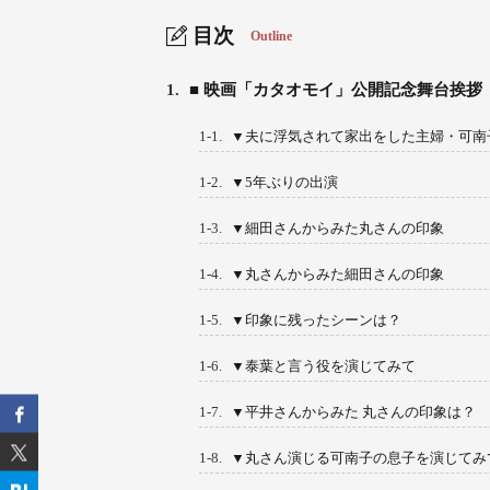
目次
Outline
1.
■ 映画「カタオモイ」公開記念舞台挨拶
1-1.
▼夫に浮気されて家出をした主婦・可南
1-2.
▼5年ぶりの出演
1-3.
▼細田さんからみた丸さんの印象
1-4.
▼丸さんからみた細田さんの印象
1-5.
▼印象に残ったシーンは？
1-6.
▼泰葉と言う役を演じてみて
1-7.
▼平井さんからみた 丸さんの印象は？
1-8.
▼丸さん演じる可南子の息子を演じてみ