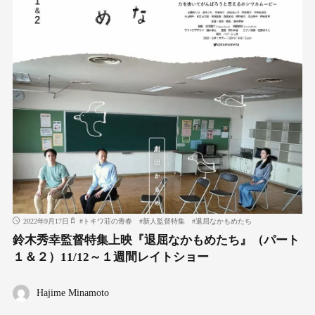
2022年9月17日
#
トキワ荘の青春
#
新人監督特集
#
退屈なかもめたち
鈴木秀幸監督特集上映『退屈なかもめたち』（パート
１＆２）11/12～１週間レイトショー
Hajime Minamoto