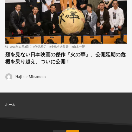
2025年11月2日
#
伊武雅刀
#
小島央大監督
#
山本一賢
類を見ない日本映画の傑作『火の華』、公開延期の危
機を乗り越え、ついに公開！
Hajime Minamoto
ホーム