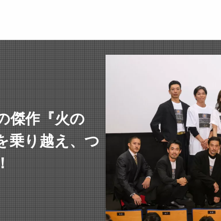
の傑作『火の
を乗り越え、つ
！