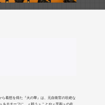
題から着想を得た『火の華』は、元自衛官の壮絶な
火＞をモチーフに、＜戦う＞ことや＜平和＞の在