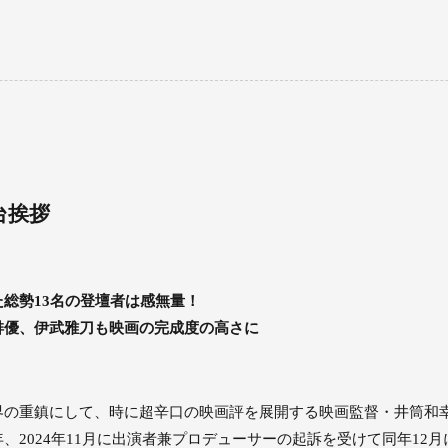
台挨拶
総勢13名の登壇者は感無量！
俳優、伊武雅刀も映画の完成度の高さに
界の重鎮にして、時に超辛口の映画評を展開する映画監督・井筒和
、2024年11月に出演者兼プロデューサーの起訴を受けて同年12