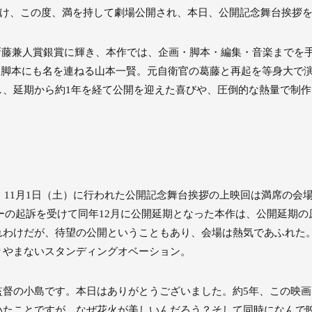
を受け、この度、満を持して劇場公開され、本日、公開記念舞台挨拶
』で新藤兼人賞銀賞に輝き、本作では、企画・脚本・編集・音楽まで
画・脚本にも名を連ねる山本一賢。元自衛官の葛藤と再起を等身大で
し、延期から約1年を経て公開を迎えた喜びや、圧倒的な熱量で制
。11月1日（土）に行われた公開記念舞台挨拶の上映回は満席の会
サーの起訴を受けて同年12月に公開延期となった本作は、公開延期の
れわけだが、待望の公開ということもあり、会場は熱気であふれた
りやまないスタンディングオベーション。
監督の小島です。本日はありがとうございました。約5年、この映
いたことですが、なぜ花火が美しいんだろう？そして同時になんで