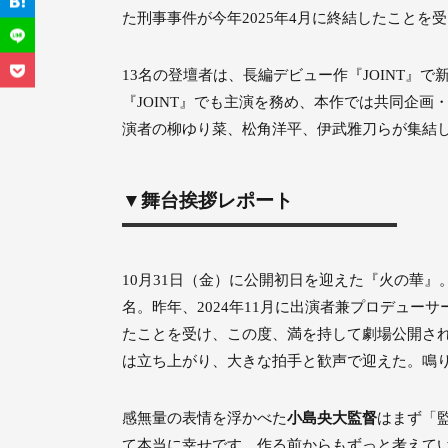
た刑事事件が今年2025年4月に終結したこと
13名の登壇者は、長編デビュー作『JOINT
『JOINT』でも主演を務め、本作では共同企
演者の柳ゆり菜、松角洋平、伊武雅刀らが集結
▼舞台挨拶レポート
10月31日（金）に公開初日を迎えた『火の華』
名。昨年、2024年11月に出演者兼プロデュー
たことを受け、この度、満を持して劇場公開さ
は立ち上がり、大きな拍手と歓声で迎えた。鳴
感無量の表情を浮かべた
小島央大監督
はまず「
て本当に幸せです。作る前からもずっと考えて