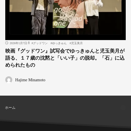
2026年1月7日
#
グッドワン
#
ゆっきゅん
#
児玉美月
映画『グッドワン』試写会でゆっきゅんと児玉美月が
語る、１７歳の沈黙と「いい子」の脱却。「石」に込
められたもの
Hajime Minamoto
ホーム