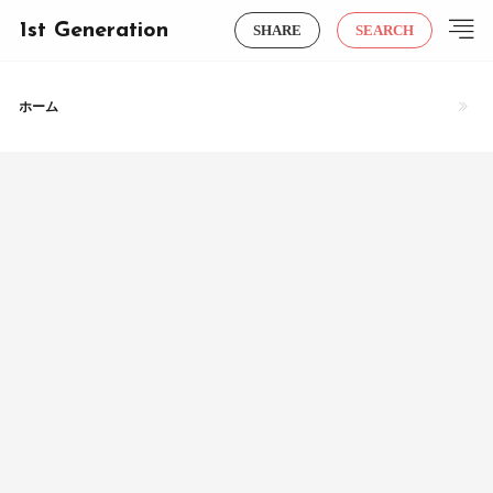
1st Generation
SHARE
SEARCH
ホーム