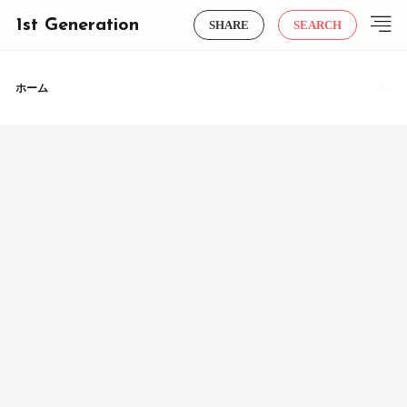
1st Generation
SHARE
SEARCH
ホーム