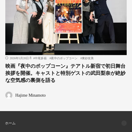
2026年5月20日
#
中尾多福
#
夜中のポップコーン
#
東紗友美
映画『夜中のポップコーン』テアトル新宿で初日舞台
挨拶を開催。キャストと特別ゲストの武田梨奈が絶妙
な空気感の裏側を語る
Hajime Minamoto
ホーム