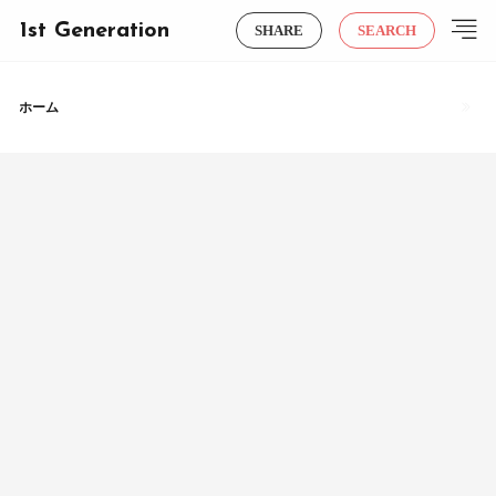
1st Generation
SHARE
SEARCH
ホーム