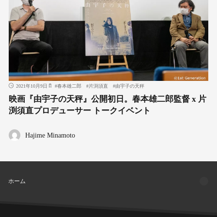
2021年10月9日
#
春本雄二郎
#
片渕須直
#
由宇子の天秤
映画『由宇子の天秤』公開初日。春本雄二郎監督 x 片
渕須直プロデューサー トークイベント
Hajime Minamoto
ホーム