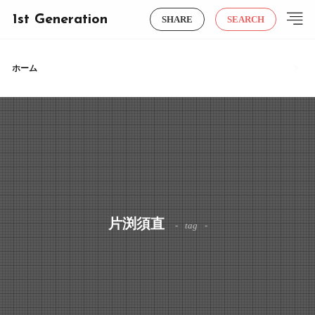
1st Generation
SHARE
SEARCH
ホーム
片渕須直
tag