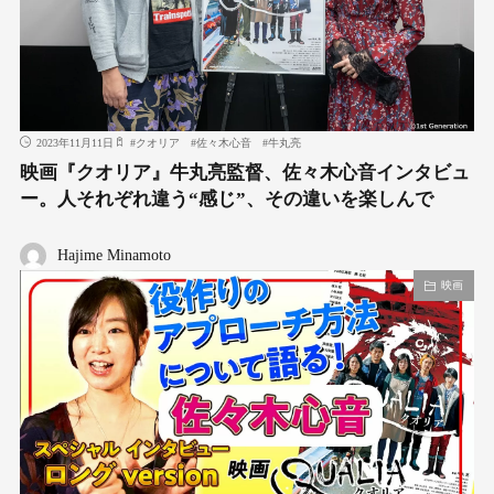
2023年11月11日
#
クオリア
#
佐々木心音
#
牛丸亮
映画『クオリア』牛丸亮監督、佐々木心音インタビュ
ー。人それぞれ違う“感じ”、その違いを楽しんで
Hajime Minamoto
映画