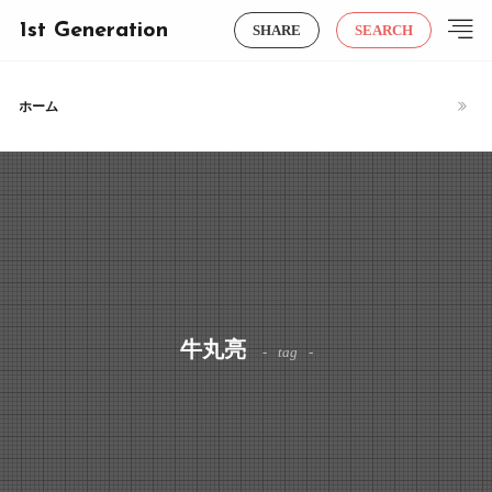
1st Generation
SHARE
SEARCH
ホーム
牛丸亮
tag