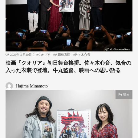
2023年11月20日
#
クオリア
#
久田松真耶
#
佐々木心音
映画『クオリア』初日舞台挨拶。佐々木心音、気合の
入った衣装で登壇。牛丸監督、映画への思い語る
Hajime Minamoto
映画