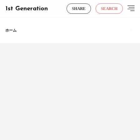
1st Generation
SHARE
SEARCH
ホーム