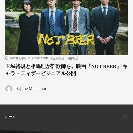
2022年7月6日
#
NOT BEER
#
⽟城裕規
#
相⾺理
⽟城裕規と相⾺理が詐欺師を。映画『NOT BEER』 キ
ャラ・ティザービジュアル公開
Hajime Minamoto
ホーム