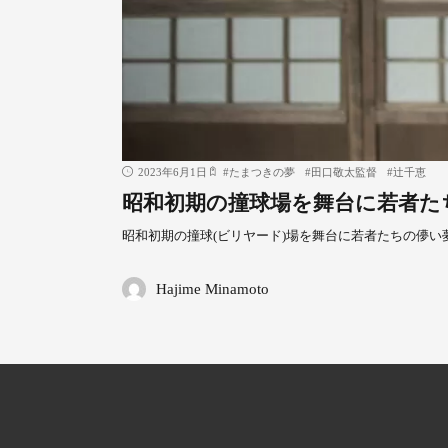
2023年6月1日
#
たまつきの夢
#
田口敬太監督
#
辻󠄀千恵
昭和初期の撞球場を舞台に若者た
昭和初期の撞球(ビリヤード)場を舞台に若者たちの儚い
Hajime Minamoto