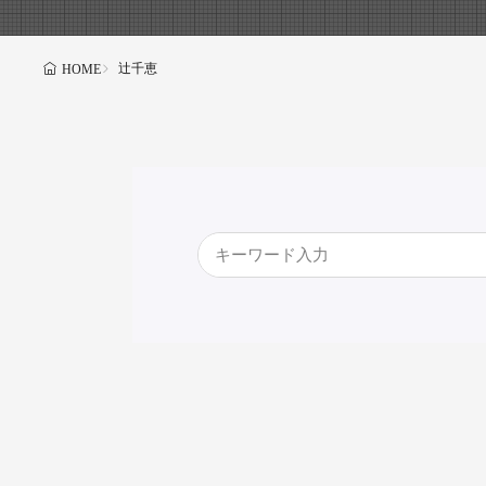
辻󠄀千恵
HOME