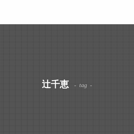
辻󠄀千恵
tag