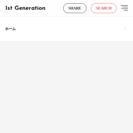
1st Generation
SHARE
SEARCH
ホーム