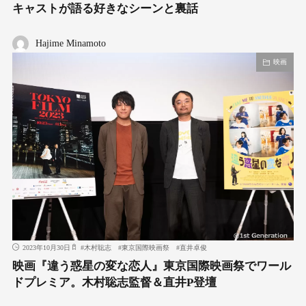
キャストが語る好きなシーンと裏話
Hajime Minamoto
映画
2023年10月30日
#
⽊村聡志
#
東京国際映画祭
#
直井卓俊
映画『違う惑星の変な恋人』東京国際映画祭でワール
ドプレミア。⽊村聡志監督＆直井P登壇