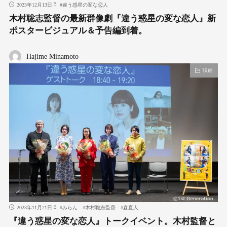
2023年12月13日
#
違う惑星の変な恋人
木村聡志監督の最新群像劇『違う惑星の変な恋人』新
ポスタービジュアル＆予告編到着。
Hajime Minamoto
映画
2023年11月21日
#
みらん
#
木村聡志監督
#
森直人
『違う惑星の変な恋人』トークイベント。木村監督と