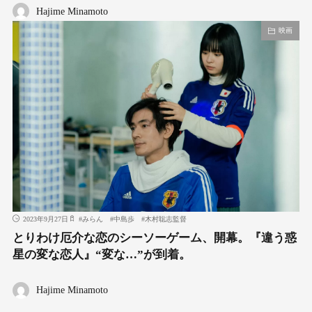
Hajime Minamoto
映画
2023年9月27日
#
みらん
#
中島歩
#
⽊村聡志監督
とりわけ厄介な恋のシーソーゲーム、開幕。『違う惑
星の変な恋⼈』“変な…”が到着。
Hajime Minamoto