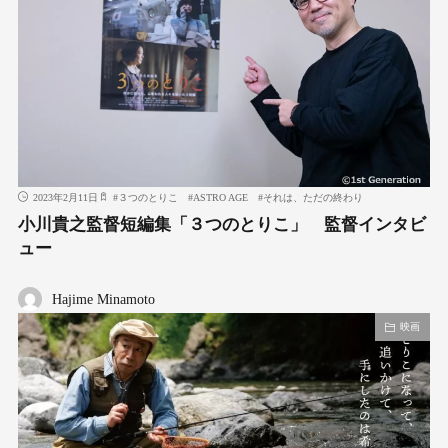
2023年2月11日
#
３つのとりこ
#
ASTRO AGE
#
それは、ただの終わり
小川貴之監督短編集「３つのとりこ」 監督インタビ
ュー
Hajime Minamoto
映画