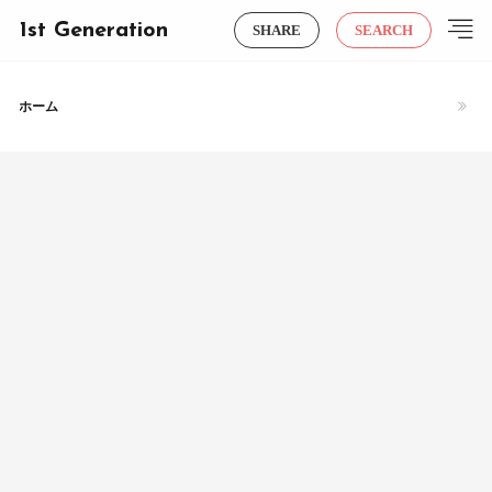
1st Generation
SHARE
SEARCH
ホーム