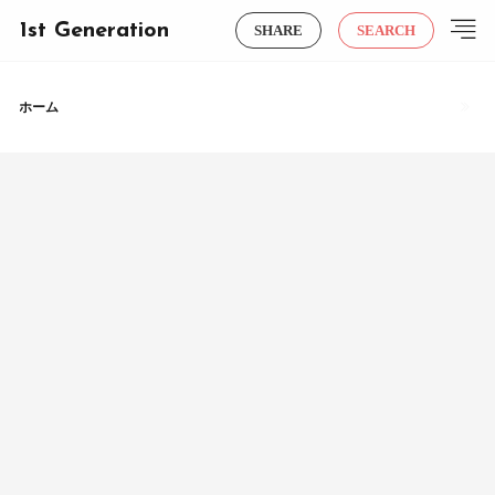
1st Generation
SHARE
SEARCH
ホーム