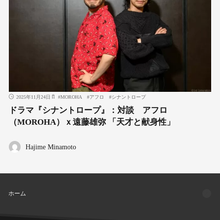
2025年11月24日
#
MOROHA
#
アフロ
#
シナントロープ
ドラマ『シナントロープ』：対談 アフロ
（MOROHA）ｘ遠藤雄弥 「天才と献身性」
Hajime Minamoto
ホーム