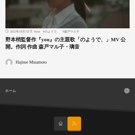
2022年10月7日
#
you
#
のようで、
#
森戸マル子
野本梢監督作『you』の主題歌「のようで、」MV 公
開。作詞 作曲 森戸マル子・璃音
Hajime Minamoto
ホーム