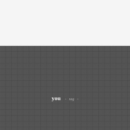
you
tag