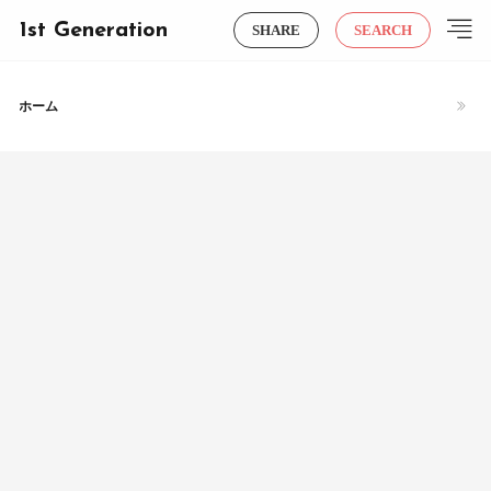
1st Generation
SHARE
SEARCH
ホーム