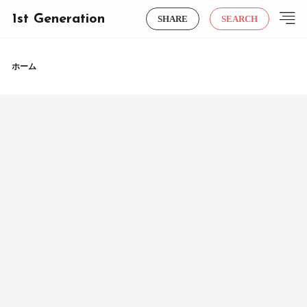
1st Generation
SHARE
SEARCH
ホーム