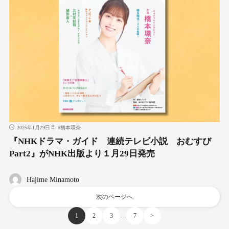
2025年1月29日
#
橋本環奈
『NHKドラマ・ガイド 連続テレビ小説 おむすび
Part2』がNHK出版より１月29日発売
Hajime Minamoto
次のページへ
…
1
2
3
7
>