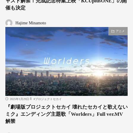
ャスト解禁！完成記念特集上映「KCUplusONE」の開
催も決定
Hajime Minamoto
アニメ
2025年1月29日
#
プロジェクトセカイ
『劇場版プロジェクトセカイ 壊れたセカイと歌えない
ミク』エンディング主題歌「Worlders」Full ver.MV
解禁