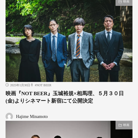
映画
2025年1月30日
#
NOT BEER
映画『NOT BEER』玉城裕規×相馬理、５月３０日
(金)よりシネマート新宿にて公開決定
Hajime Minamoto
映画