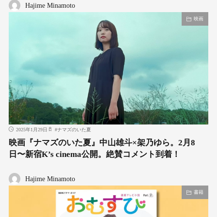
Hajime Minamoto
映画
2025年1月29日
#
ナマズのいた夏
映画『ナマズのいた夏』中山雄斗×架乃ゆら。2月8
日〜新宿K’s cinema公開。絶賛コメント到着！
Hajime Minamoto
書籍