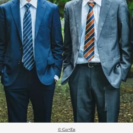
© Go×En