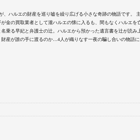
が、ハルエの財産を巡り嘘を繰り広げる小さな奇跡の物語です。 
平が金の買取業者として瀧ハルエの懐に入るも、間もなくハルエを
名乗る早妃と弁護士の辻。ハルエから預かった遺言書を辻が読み上
、財産が誰の手に渡るのか…4人が織りなす一夜の騙し合いの物語に