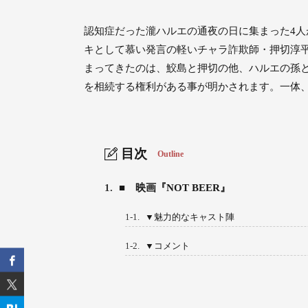
認知症だった瀧ハルエの通夜の日に集まった4人
キとして慕い発言の軽いチャラ詐欺師・押切淳
まってきたのは、鮫島と押切の他、ハルエの孫と
を相続する権利がある事が明かされます。一体
目次
Outline
1.
■ 映画『NOT BEER』
1-1.
▼魅力的なキャスト陣
1-2.
▼コメント