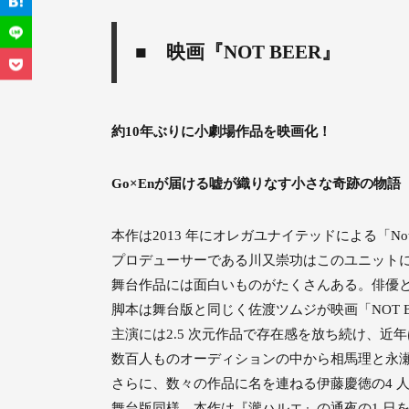
■ 映画『NOT BEER』
約10年ぶりに小劇場作品を映画化！
Go
×Enが届ける嘘が織りなす小さな奇跡の物語
本作は2013 年にオレガユナイテッドによる「Not beer
プロデューサーである川又崇功はこのユニット
舞台作品には面白いものがたくさんある。俳優
脚本は舞台版と同じく佐渡ツムジが映画「NOT
主演には2.5 次元作品で存在感を放ち続け、
数百人ものオーディションの中から相馬理と永
さらに、数々の作品に名を連ねる伊藤慶徳の4 
舞台版同様、本作は『瀧ハルエ』の通夜の1 日