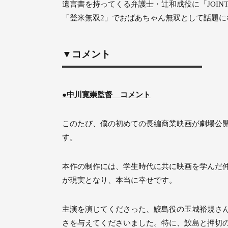
遺言書を持ってくる弁護士・辻和成役に「JOI
「登米無双2」でおばあちゃん無双として話題
▼コメント
●中川寛崇監督 コメント
このたび、僕の初めての長編商業映画が劇場公
す。
本作の制作には、学生時代に共に映画を学んだ
が現実となり、本当に幸せです。
主演を演じてくださった、鮫島役の玉城裕規さ
さを与えてくださいました。特に、鮫島と押切