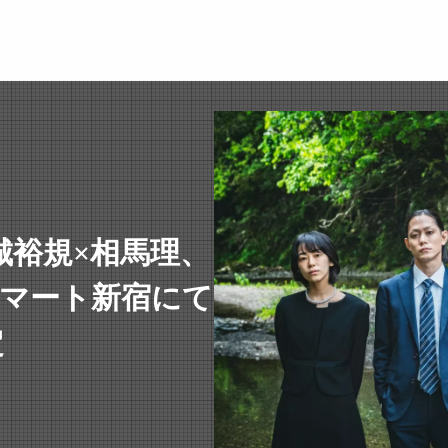
玉城裕規×相馬理、
ネマート新宿にて
定