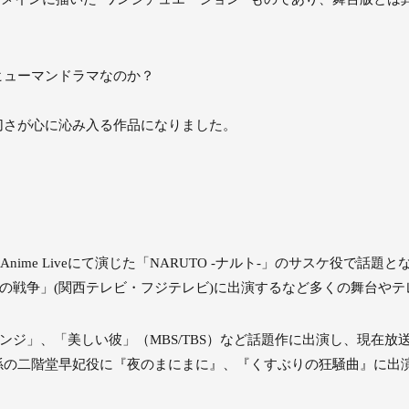
ヒューマンドラマなのか？
切さが心に沁み入る作品になりました。
n Anime Liveにて演じた「NARUTO -ナルト-」のサスケ役
「罠の戦争」(関西テレビ・フジテレビ)に出演するなど多くの舞台や
ベンジ」、「美しい彼」（MBS/TBS）など話題作に出演し、現在
孫の二階堂早妃役に『夜のまにまに』、『くすぶりの狂騒曲』に出