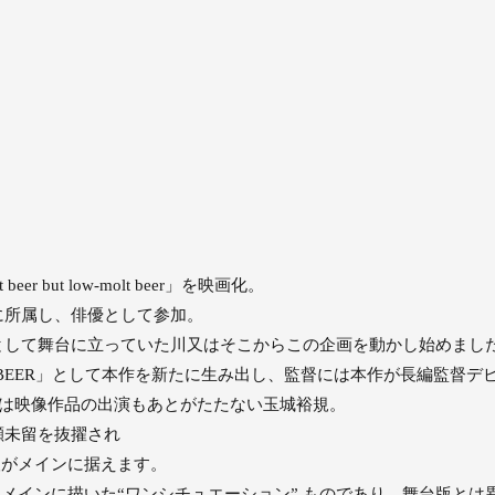
 but low-molt beer」を映画化。
に所属し、俳優として参加。
として舞台に立っていた川又はそこからこの企画を動かし始めまし
 BEER」として本作を新たに生み出し、監督には本作が長編監督デ
近年は映像作品の出演もあとがたたない玉城裕規。
瀬未留を抜擢され
人がメインに据えます。
をメインに描いた“ワンシチュエーション” ものであり、舞台版と