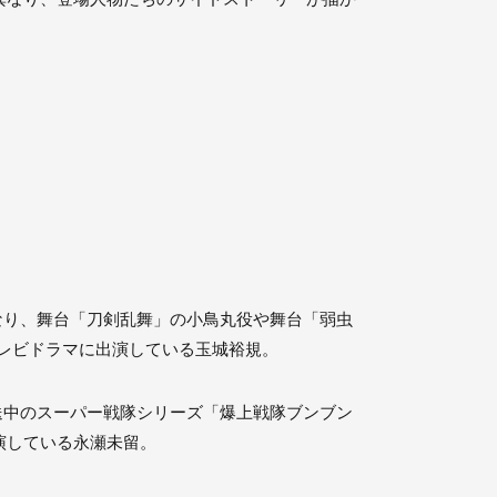
で話題となり、舞台「刀剣乱舞」の小鳥丸役や舞台「弱虫
テレビドラマに出演している玉城裕規。
放送中のスーパー戦隊シリーズ「爆上戦隊ブンブン
演している永瀬未留。