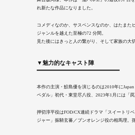
れ新たな作品になりました。
コメディなのか、サスペンスなのか、はたまた
ジャンルを越えた至極の72 分間。
見た後にはきっと人の繋がり、そして家族の大
▼魅力的なキャスト陣
本作の主演・鮫島優を演じるのは2010年にJapa
ペダル」初代・東堂尽八役、2023年1月には
押切淳平役はFOD/CX連続ドラマ「スイートリ
ジャー」振騎玄蕃／ブンオレンジ役の相馬理。