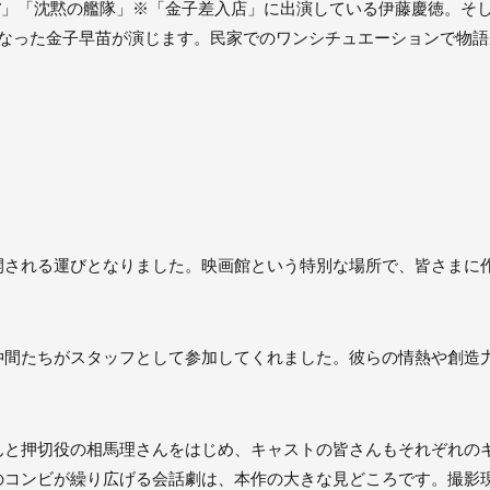
NT」「沈黙の艦隊」※「金子差入店」に出演している伊藤慶徳。そ
になった金子早苗が演じます。民家でのワンシチュエーションで物
開される運びとなりました。映画館という特別な場所で、皆さまに
仲間たちがスタッフとして参加してくれました。彼らの情熱や創造
んと押切役の相馬理さんをはじめ、キャストの皆さんもそれぞれの
のコンビが繰り広げる会話劇は、本作の大きな見どころです。撮影