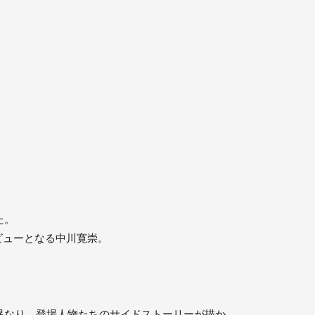
た。
ビューとなる中川寛崇。
は異なり、登場人物たちのサイドストーリーが描か