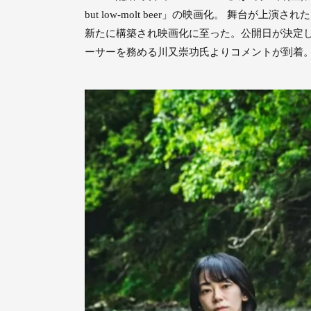
but low-molt beer」の映画化。 舞
新たに構築され映画化に至った。公開日が決定
ーサーを務める川又崇功氏よりコメントが到着