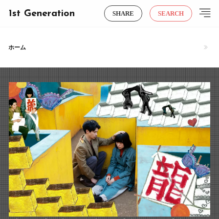
1st Generation
SHARE
SEARCH
ホーム