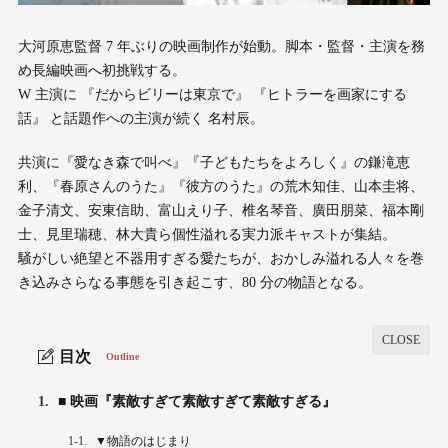
大河原恵監督 7 年ぶりの映画制作が始動。脚本・監督・主演を務
め長編映画へ初挑戦する。
W 主演に 『だからビリーは東京で』 『ヒトラーを画家にする
話』 と話題作への主演が続く 名村辰。
共演に『愛なき森で叫べ』『子どもたちをよろしく』の鎌滝恵
利、『春原さんのうた』『彼方のうた』の荒木知佳、山本圭将、
金子清文、安東信助、富山えり子、椎名琴音、廣田朋菜、福本剛
士、見里瑞穂、林大貴ら個性溢れる実力派キャストが集結。
騒がしい絶望と不器用すぎる愛たちが、おかしみ溢れる人々を巻
き込みさらなる事態を引き起こす、80 分の物語となる。
目次
Outline
1.
■ 映画『素敵すぎて素敵すぎて素敵すぎる』
1-1.
▼物語のはじまり