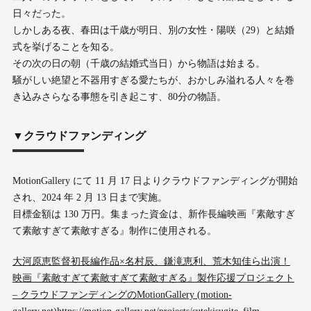
日々だった。
しかしある夜、春田は千歳が明日、別の女性・陽咲（29）と結婚
式を挙げることを知る。
その次の日の朝（千歳の結婚式当日）から物語は始まる。
騒がしい絶望と不器用すぎる愛たちが、おかしみ溢れる人々を巻
き込みさらなる事態を引き起こす、80分の物語。
▼クラウドファンディング
MotionGallery にて 11 月 17 日よりクラウドファンディングが開始
され、2024 年 2 月 13 日まで実施。
目標金額は 130 万円。集まった資金は、新作長編映画『素敵すぎ
て素敵すぎて素敵すぎる』制作に使用される。
大河原恵監督初長編作品×名村辰、鎌滝恵利、荒木知佳ら出演！
映画『素敵すぎて素敵すぎて素敵すぎる』製作応援プロジェクト
– クラウドファンディングのMotionGallery (motion-