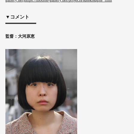
gallery.net)
https://motion-gallery.net/projects/sutekisugite_film
▼コメント
監督：大河原恵