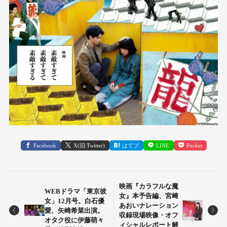
Facebook
X(旧:Twitter)
はてブ
LINE
Pocket
映画『カラフルな魔
WEBドラマ「東京彼
女』本予告編、宮﨑
女」12月号。白石優
あおいナレーション
愛、矢崎希菜出演。
収録現場映像・オフ
オタク役に伊藤萌々
ィシャルレポート解