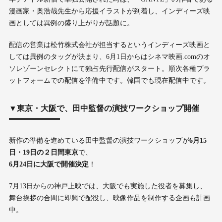
漫画家・奥浩哉先生から応援イラストが到着し、インディーズ映
画としては異例の盛り上がりが話題に。
配信の営業は松竹株式会社が担当するというインディーズ映画と
しては異例のタッグが決まり、6月1日からはシネマ映画.comのオ
ソレゾーンセレクトにて独占先行配信がスタート。順次各種プラ
ットフォームでの配信を準備中です。韓国でも現在配信中です。
▼東京・大阪で、田中監督の演技ワークショップ開催
新作の準備を進めている田中監督の演技ワークショップが
6月15
日・19日の２日間東京
で、
6月24日に大阪で開催決定
！
7月13日からの神戸上映では、大阪でも実施した役者を募集し、
舞台挨拶の合間に即興で配役し、映像作品を制作する企画も計画
中。