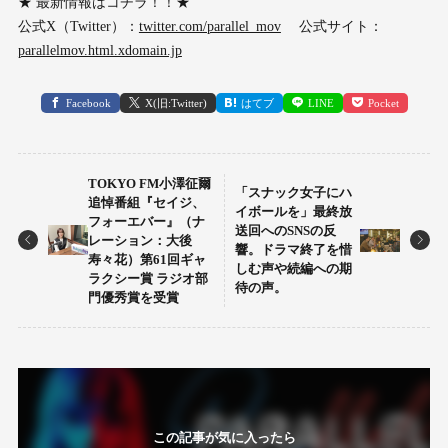
★ 最新情報はコチラ！！★
公式X（Twitter）：
twitter.com/parallel_mov
公式サイト：
parallelmov.html.xdomain.jp
Facebook
X(旧:Twitter)
はてブ
LINE
Pocket
TOKYO FM小澤征爾
「スナック女子にハ
追悼番組『セイジ、
イボールを」最終放
フォーエバー』（ナ
送回へのSNSの反
レーション：大後
響。ドラマ終了を惜
寿々花）第61回ギャ
しむ声や続編への期
ラクシー賞 ラジオ部
待の声。
門優秀賞を受賞
この記事が気に入ったら