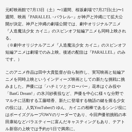
元町映画館で7月13日（土）〜1週間、桜坂劇場で7月27日(土)〜1
週間、映画『PARALLEL −パラレル−』が神戸と沖縄にて拡大公
開が決定。神戸と沖縄の劇場公開では、劇中オリジナルアニメ
『人造魔法少女 カイニ』のスピンオフ短編アニメも同時上映され
る。
（※劇中オリジナルアニメ『人造魔法少女 カイニ』のスピンオフ
短編アニメは劇場でのみ上映。後述の配信は『PARALLEL』のみ
です。）
このアニメ作品は田中大貴監督が自ら制作し、実写映画と短編ア
ニメを同時上映というインディーズ映画としての新たな挑戦に挑
みました。声優には「ハチミツとクローバー」花本はぐみ役や
「BanG Dream!」の氷川紗夜役など、声優を中心に様々な分野で
マルチに活動する工藤晴香、新たに登場する物語の鍵を握る少女
の役には、人気YouTuberの ゆん、カイニの相棒であるシンジ役に
はボーイズグループOWVのリーダーであり、今回声優初挑戦の本
田康祐などバラエティーに富んだキャスティングもあり、テアト
ル新宿の上映では予約が1日で満席に。