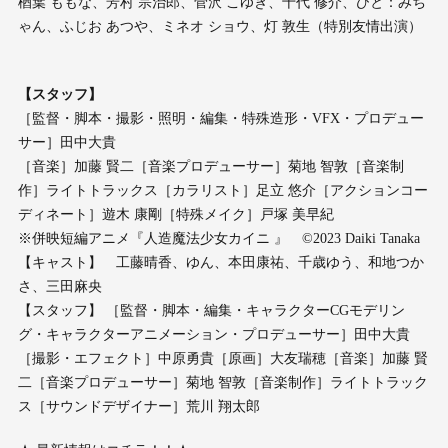
楢葉 ももな、芳村 宗治郎、菅沢 こゆき、十代 修介、ひと：みち
ゃん、ふじお あつや、ミネオ ショウ、灯 敦生（特別友情出演）
【スタッフ】
［監督・脚本・撮影・照明・編集・特殊造形・VFX・プロデュー
サー］田中大貴
［音楽］加藤 賢二［音楽プロデューサー］菊地 智敦［音楽制
作］ライトトラックス［カラリスト］足立 悠介［アクションコー
ディネート］遊木 康剛［特殊メイク］戸塚 美早紀
※併映短編アニメ『人造魔法少女カイニ 』 ©2023 Daiki Tanaka
【キャスト】 工藤晴香、ゆん、本田康祐、千歳ゆう、和地つか
さ、三田麻央
【スタッフ】 ［監督・脚本・編集・キャラクターCGモデリン
グ・キャラクターアニメーション・プロデューサー］田中大貴
［撮影・エフェクト］中原勇貴［原画］大友瑞穂［音楽］加藤 賢
二［音楽プロデューサー］菊地 智敦［音楽制作］ライトトラック
ス［サウンドデザイナー］荒川 翔太郎