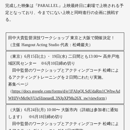
完成した映像は『PARALLEL』上映最終日に劇場で上映される予
定となっており、今までにない上映と同時進行の企画に挑戦す
る。
田中大貴監督演技ワークショップ 東京と大阪で開催決定！
（主催 Hangout Acting Studio 代表：松﨑巖夫）
（東京）6月15日(土) ・ 19日(水) 二日間とも13:00〜 高井戸地
域区民センター ※6月10日締め切り
田中監督のワークショップとアクティングコーチ 松﨑によ
るアクティングトレーニングを２日間にわたり実施。
募集ページ
（
https://docs.google.com/forms/d/e/1FAIpQLSdUdaRm1CWhwAd
WHJVyMo9qVUuSIineuedL3NJpXPMu26X_sw/viewform
）
（大阪）6月24日(月) 10:00〜 大阪市内（詳細は参加者に通知
します） ※6月18日締め切り
田中監督のワークショップとアクティングコーチ 松﨑によ