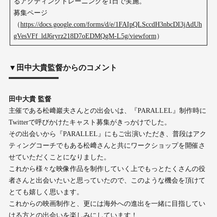
るアクティングトレーニングを1日で実施。
募集ページ
（
https://docs.google.com/forms/d/e/1FAIpQLSccdH3nbcDI3jAdUh
gVesVFf_ldJ6ryrz218D7oEDMQgM-L5g/viewform
）
▼田中大貴監督からのコメント
田中大貴 監督
主催である松﨑巖夫さんとの出会いは、『PARALLEL』制作時に
Twitterで呼びかけたキャスト募集がきっかけでした。
その出会いから『PARALLEL』にもご出演いただき、普段はアク
ティングコーチでもある松﨑さんと共にワークショップを開催さ
せていただくことになりました。
これから様々な映像作品を制作していく上でもっとたくさんの役
者さんと出会いたいと思っていたので、このような機会を頂けて
とても嬉しく思います。
これからの映画制作と、更には海外への進出を一緒に目指してい
ける方との出会いを楽しみにしています！