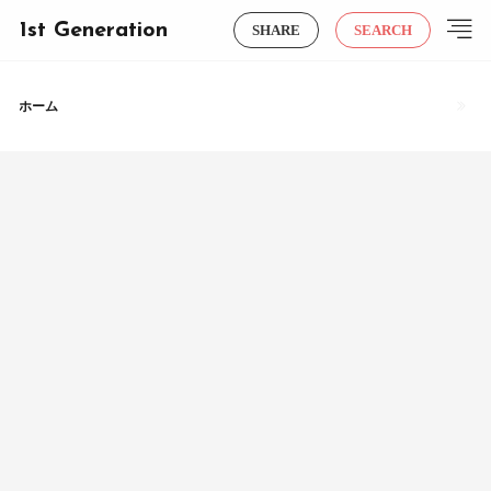
1st Generation
SHARE
SEARCH
ホーム