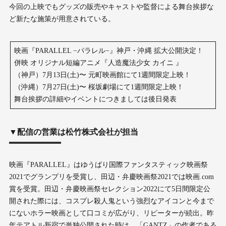
今回の上映でもグッズの販売やキャストや監督による舞台挨拶な
ど新たな施策が用意されている。
映画『PARALLEL −パラレル−』神戸・沖縄 拡大公開決定！
併映 オリジナル短編アニメ『人造魔法少女 カイニ 』
（神戸）7月13日(土)〜 元町映画館にて1週間限定上映！
（沖縄）7月27日(土)〜 桜坂劇場にて1週間限定上映！
舞台挨拶の詳細やイベントにつきましては後日発表
▼配信の営業は松竹株式会社が担当
映画『PARALLEL』はゆうばり国際ファンタスティック映画祭
2021でグランプリを受賞し、田辺・弁慶映画祭2021では映画.com
賞を受賞。田辺・弁慶映画祭セレクション2022にて5日間限定公
開された際には、コスプレ殺人鬼という強烈なアイコンと今まで
にないホラー映画として口コミが広がり、リピーターが続出。昨
年テアトル新宿で単独公開された時は、「GANTZ」の作者である