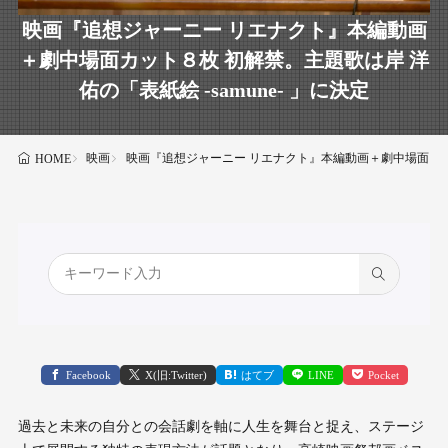
映画『追想ジャーニー リエナクト』本編動画
＋劇中場面カット８枚 初解禁。主題歌は岸 洋
佑の「表紙絵 -samune- 」に決定
映画
映画『追想ジャーニー リエナクト』本編動画＋劇中場面カット８
HOME
Facebook
X(旧:Twitter)
はてブ
LINE
Pocket
過去と未来の自分との会話劇を軸に人生を舞台と捉え、ステージ