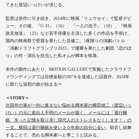
てきた渡辺いっけいが演じる。
監督は前作に引き続き、2014年に映画「リュウセイ」で監督デビ
ュー、その後、『U-31』（16）、『一人の息子』（18）、『映画
政見放送』（23）など若手俳優を主演した多くの作品を手掛け、
国内の映画祭で受賞を果たした谷健二。1夜限りの演劇バトル
「演劇ドラフトグランプリ2023」で優勝を果たした劇団『恋のぼ
り』の作・演出を担当した私オムが脚本を執筆。
本作の製作にあたり、MOTION GALLERYで実施したクラウドフ
ァウンディングでは目標金額の587％を達成した話題作。2024年
に新たな追想の旅が始まるー
＜STORY＞
次回作の筆が一向に進まない悩める脚本家の横田雄二（渡辺いっ
けい）の元に差出人不明のメールが届く。メールには「退行睡
眠 失った記憶を取り戻し現代人のストレスをなくします！」の
一文。横田は退行睡眠を使い３０年前の自分に会い
、助言し鼓舞
することで、売れる脚本家へと導こうと試みる。