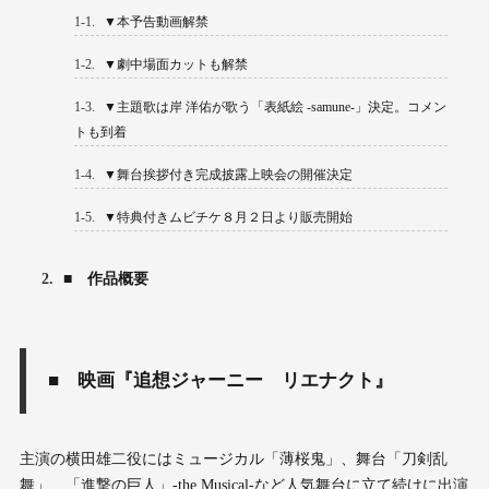
1-1.
▼本予告動画解禁
1-2.
▼劇中場面カットも解禁
1-3.
▼主題歌は岸 洋佑が歌う「表紙絵 -samune-」決定。コメン
トも到着
1-4.
▼舞台挨拶付き完成披露上映会の開催決定
1-5.
▼特典付きムビチケ８月２日より販売開始
2.
■ 作品概要
■ 映画『追想ジャーニー リエナクト』
主演の横田雄二役にはミュージカル「薄桜鬼」、舞台「刀剣乱
舞」、「進撃の巨人」-the Musical-など人気舞台に立て続けに出演