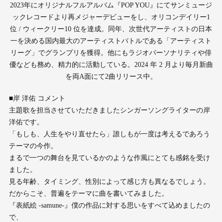
2023年にオリジナルフルアルバム『POP YOU』にてサンミュージ
ックレコードより再メジャーデビューをし、オリコンデイリー1
位 / ウィークリー10 位を達成。同年、次世代アーティストの日本
一を決める国内最大のアーティストバトルである「アーティスト
リーグ」でグランプリを獲得。他にもラジオパーソナリティや俳
優なども務め、精力的に活動している。2024 年 2 月より毎月新曲
を両A面にて2曲リリース中。
■岸 洋佑 コメント
主題歌を担当させていただきましたシンガーソングライターの岸
洋佑です。
「もしも、人生をやり直せたら」誰しもが一度は考えるであろう
テーマの今作。
まるで一つの舞台を見ているかのような作風にとても感銘を受け
ました。
見る年齢、タイミング、性別によって感じ方も異なるでしょう。
だからこそ、普遍をテーマに曲を書いてみました。
『表紙絵 -samune-』僕の作品に対する思いをすべて込めましたの
で、