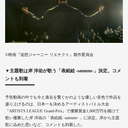
©映画『追想ジャーニー リエナクト』製作委員会
▼主題歌は岸 洋佑が歌う「表紙絵 -samune-」決定。コメ
ントも到着
予告動画の中でも今と過去を繋ぐかのような優しい音色で作品を
盛り上げるのは、日本一を決めるアーティストバトル大会
『ARTISTS LEAGUE Grand-Prix』で優勝賞金1,000万円を賭けて
歌い優勝した岸 洋佑の「表絵紙 -samune- 」に決定。岸から主題
歌に込めた思いなど、コメントも到着した。