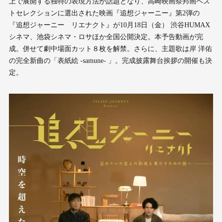
上で展開する独特の表現方法が話題となり、高崎映画祭邦画ベス
トセレクションに選出された映画『追想ジャーニー』第2弾の
『追想ジャーニー リエナクト』が10月18日（金） 渋谷HUMAX
シネマ、池袋シネマ・ロサほか全国公開決定。本予告動画が完
成。併せて劇中場面カット８枚を解禁。さらに、主題歌は岸 洋佑
の完全新曲の「表紙絵 -samune- 」。完成披露舞台挨拶の開催も決
定。