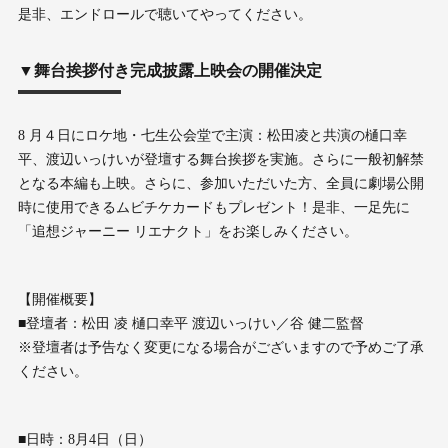
是非、エンドロールで聴いてやってください。
▼舞台挨拶付き完成披露上映会の開催決定
8 月４日にロケ地・七生公会堂で主演：松田凌と共演の樋口幸
平、渡辺いっけいが登壇する舞台挨拶を実施。さらに一般初解禁
となる本編も上映。さらに、参加いただいた方、全員に劇場公開
時に使用できるムビチケカードもプレゼント！是非、一足先に
「追想ジャーニー リエナクト」をお楽しみください。
【開催概要】
■登壇者：松田 凌 樋口幸平 渡辺いっけい／谷 健二監督
※登壇者は予告なく変更になる場合がございますので予めご了承
ください。
■日時：8月4日（日）