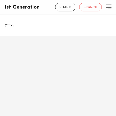
1st Generation
SHARE
SEARCH
ホーム