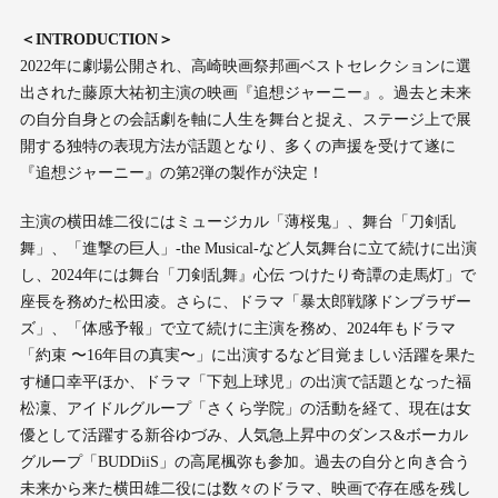
＜INTRODUCTION＞
2022年に劇場公開され、高崎映画祭邦画ベストセレクションに選
出された藤原大祐初主演の映画『追想ジャーニー』。過去と未来
の自分自身との会話劇を軸に人生を舞台と捉え、ステージ上で展
開する独特の表現方法が話題となり、多くの声援を受けて遂に
『追想ジャーニー』の第2弾の製作が決定！
主演の横田雄二役にはミュージカル「薄桜鬼」、舞台「刀剣乱
舞」、「進撃の巨人」-the Musical-など人気舞台に立て続けに出演
し、2024年には舞台「刀剣乱舞』心伝 つけたり奇譚の走馬灯」で
座長を務めた松田凌。さらに、ドラマ「暴太郎戦隊ドンブラザー
ズ」、「体感予報」で立て続けに主演を務め、2024年もドラマ
「約束 〜16年目の真実〜」に出演するなど目覚ましい活躍を果た
す樋口幸平ほか、ドラマ「下剋上球児」の出演で話題となった福
松凜、アイドルグループ「さくら学院」の活動を経て、現在は女
優として活躍する新谷ゆづみ、人気急上昇中のダンス&ボーカル
グループ「BUDDiiS」の高尾楓弥も参加。過去の自分と向き合う
未来から来た横田雄二役には数々のドラマ、映画で存在感を残し