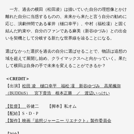
一方、過去の横田（松田凌）は描いていた自分の理想像とかけ
離れた自分に当惑するものの、未来から来たと言う自分の勧めに
応じ、演劇仲間である峯井（樋口幸平）、中村（福松凜）と固く
結んだ約束や、自分のファンである麻美（新谷ゆづみ）との出会
いを契機として分岐する新たな世界線を辿ることになる。
選ばなかった選択を過去の自分に選ばせることで、物語は追想の
域を超えて展開し始め、クライマックスへと向かっていく。果た
して横田は自身の手で未来を変えることができるか？
＜CREDIT＞
【出演】
松田 凌 樋口幸平 福松 凜 新谷ゆづみ 高尾楓弥
（BUDDiiS） 宮下貴浩 根本正勝 ／ 渡辺いっけい
【監督】
谷健二 【脚本】私オム
【配給】S・D・P
【製作】映画『追想ジャーニー リエナクト』製作委員会
【Web】