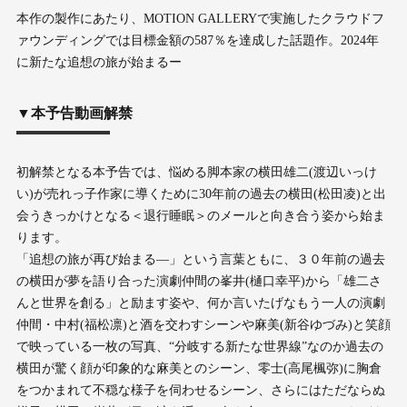
本作の製作にあたり、MOTION GALLERYで実施したクラウドフ
ァウンディングでは目標金額の587％を達成した話題作。2024年
に新たな追想の旅が始まるー
▼本予告動画解禁
初解禁となる本予告では、悩める脚本家の横田雄二(渡辺いっけ
い)が売れっ子作家に導くために30年前の過去の横田(松田凌)と出
会うきっかけとなる＜退行睡眠＞のメールと向き合う姿から始ま
ります。
「追想の旅が再び始まる―」という言葉ともに、３０年前の過去
の横田が夢を語り合った演劇仲間の峯井(樋口幸平)から「雄二さ
んと世界を創る」と励ます姿や、何か言いたげなもう一人の演劇
仲間・中村(福松凛)と酒を交わすシーンや麻美(新谷ゆづみ)と笑顔
で映っている一枚の写真、“分岐する新たな世界線”なのか過去の
横田が驚く顔が印象的な麻美とのシーン、零士(高尾楓弥)に胸倉
をつかまれて不穏な様子を伺わせるシーン、さらにはただならぬ