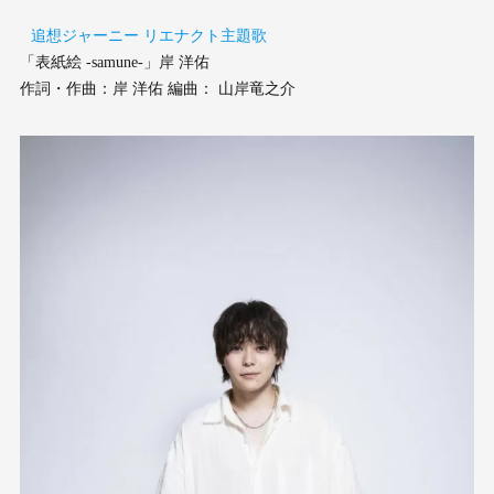
追想ジャーニー リエナクト主題歌
「表紙絵 -samune-」岸 洋佑
作詞・作曲：岸 洋佑 編曲： 山岸竜之介