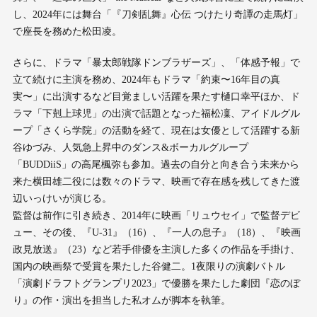
し、2024年には舞台「『刀剣乱舞』心伝 つけたり奇譚の走馬灯」
で座長を務めた松田凌。
さらに、ドラマ「暴太郎戦隊ドンブラザーズ」、「体感予報」で
立て続けに主演を務め、2024年もドラマ「約束〜16年目の真
実〜」に出演するなど目覚ましい活躍を果たす樋口幸平ほか、ド
ラマ「下剋上球児」の出演で話題となった福松凜、アイドルグル
ープ「さくら学院」の活動を経て、現在は女優として活躍する新
谷ゆづみ、人気急上昇中のダンス&ボーカルグループ
「BUDDiiS」の高尾楓弥も参加。過去の自分と向き合う未来から
来た横田雄二役には数々のドラマ、映画で存在感を残してきた渡
辺いっけいが演じる。
監督は前作に引き続き、2014年に映画「リュウセイ」で監督デビ
ュー、その後、『U-31』（16）、『一人の息子』（18）、『映画
政見放送』（23）など若手俳優を主演した多くの作品を手掛け、
国内の映画祭で受賞を果たした谷健二。1夜限りの演劇バトル
「演劇ドラフトグランプリ2023」で優勝を果たした劇団『恋のぼ
り』の作・演出を担当した私オムが脚本を執筆。