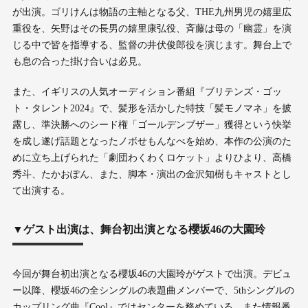
が出演。ゴリけんは物語の主軸となる父、THE九州男児の嬉里広
重役を、矢野はその長男の嬉里康弘役、斉藤は母の「幽霊」を演
じる中で皆を指導する、監督の井伏俊郎役を演じます。舞台上で
も息の合った掛け合いは必見。
また、イギリスの人気オーディション番組『ブリテンズ・ゴッ
ト・タレント2024』で、髪形を活かした特技「髪モノマネ」を披
露し、準決勝へのシード権「ゴールデンブザー」獲得という快挙
を成し遂げ話題となったノボせもんなべを始め、本作の公演のた
めに立ち上げられた「劇団わくわくロケット」よりひより、高橋
秀斗、たかおぽん、また、脚本・演出の金沢知樹もキャストとし
て出演する。
▼ゲスト出演は、舞台初出演となる櫻坂46の大園玲
今回が舞台初出演となる櫻坂46の大園玲がゲストで出演。デビュ
ー以降、櫻坂46の全シングルの表題曲メンバーで、5thシングルの
カップリング曲『Cool』ではセンターを務めている。また情報番