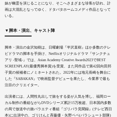
妹が幽霊を演じることになり、そこへさまざまな珍客が訪れ、計
画は大混乱となってゆく、ドタバタホームコメディ作品となって
いる。
▼脚本・演出、キャスト陣
脚本・演出の金沢知樹は、日曜劇場『半沢直樹』ほか多数のテレ
ビドラマの脚本を手掛け、Netflixオリジナルドラマ『サンクチュ
アリ -聖域-』では、Asian Academy Creative Awards2023でBEST
SCREENPLAY(最優秀脚本賞)を受賞、また同作品で第42回向田邦
子賞の候補者にノミネートされた。2022年には地元⻑崎を舞台に
した『SABAKAN』で映画監督デビューを果たし、今業界で最も
注目のクリエイター。
出演者には、人間性丸出しで旅をする姿が人気を博し、福岡ロー
カル制作の番組ながらDVDシリーズ累計15万枚超、日本国内多数
の局で放送中の旅バラエティ番組『ゴリパラ見聞録』(テレビ西日
本)に出演中の、ゴリけんと斉藤優・矢野ペペ(パラシュート部隊)