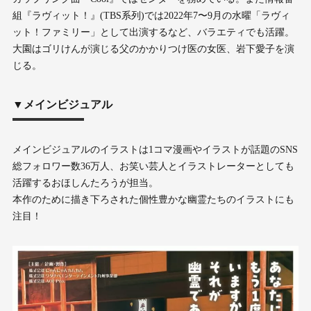
組『ラヴィット！』(TBS系列)では2022年7〜9月の水曜「ラヴィ
ット！ファミリー」として出演するなど、バラエティでも活躍。
大園はゴリけんが演じる父のかかりつけ医の女医、岩下愛子を演
じる。
▼メインビジュアル
メインビジュアルのイラストは1コマ漫画やイラストが話題のSNS
総フォロワー数36万人、お笑い芸人とイラストレーターとしても
活躍するおほしんたろうが担当。
本作のために描き下ろされた個性豊かな幽霊たちのイラストにも
注目！