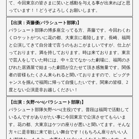
て、今回東京の皆さまに笑いと感動を与える事が出来ればと思
っています！！どうぞよろしくお願いします。
【出演：斉藤優(パラシュート部隊)】
パラシュート部隊の博多座立ってる方、斉藤です。今回わくわ
くロケットがついに花の都、大東京に着陸します。長崎、福岡
と公演してきて自分達で言うのもおこがましいですが、仕上が
っております。満を持しております。時は来ております。東京
で芸人をしていた時には、中々立てなかった劇場に、福岡のさ
びれた居酒屋で始まった劇団が立たせて頂き感無量です。関係
者の皆様もたくさん来られると聞いておりますので、ビッグチ
ャンスを掴んで福岡に帰って自慢したいです。関東の皆様、2
度とない公演是非お越しください！
【出演：矢野ぺぺ(パラシュート部隊)】
パラシュート部隊矢野ぺぺ(主役)です。普段は福岡で活動して
いるんですがありがたい事に今回東京で公演させてもらいま
す。花の都、大東京はケツの座りが悪いと聞いてます。そんな
方々に是非観に来て欲しい舞台です！(もちろん座りがいい人