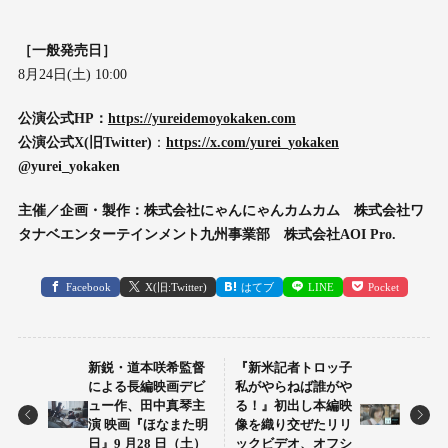
［一般発売日］
8月24日(土) 10:00
公演公式HP：
https://yureidemoyokaken.com
公演公式X(旧Twitter)
：
https://x.com/yurei_yokaken
@yurei_yokaken
主催／企画・製作：株式会社にゃんにゃんカムカム 株式会社ワ
タナベエンターテインメント九州事業部 株式会社AOI Pro.
Facebook
X(旧:Twitter)
はてブ
LINE
Pocket
新鋭・道本咲希監督
『新米記者トロッ子
による長編映画デビ
私がやらねば誰がや
ュー作、田中真琴主
る！』初出し本編映
演 映画『ほなまた明
像を織り交ぜたリリ
日』9 月28 日（土）
ックビデオ、オフシ