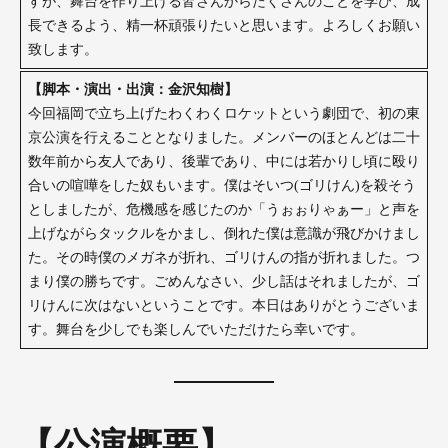
すが、舞台を作り上げる皆さんからたくさんのことを学び、成
長できるよう、精一杯頑張りたいと思います。よろしくお願い
致します。
【脚本・演出・出演：金沢知樹】
今回福岡で立ち上げたわくわくロケットという劇団で、初の東
京公演を行えることとなりました。メンバーのほとんどは二十
数年前から友人であり、後輩であり、中には若かりし頃に殴り
合いの喧嘩をした奴もいます。僕はそいつ(ゴリけん)を殺そう
としましたが、危機感を感じたのか「うぉぉりゃぁー」と声を
上げながらタックルをかまし、倒れた僕は意識が飛びかけまし
た。その時僕のメガネが折れ、ゴリけんの指が折れました。つ
まり僕の勝ちです。ごめんなさい、少し話はそれましたが、ゴ
リけんに次はないということです。本日はありがとうございま
す。舞台を少しでも楽しんでいただけたら幸いです。
【公演概要】