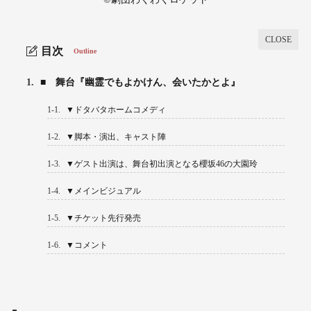
目次
Outline
1.
■ 舞台『幽霊でもよかけん、会いたかとよ』
1-1.
▼ドタバタホームコメディ
1-2.
▼脚本・演出、キャスト陣
1-3.
▼ゲスト出演は、舞台初出演となる櫻坂46の大園玲
1-4.
▼メインビジュアル
1-5.
▼チケット先行発売
1-6.
▼コメント