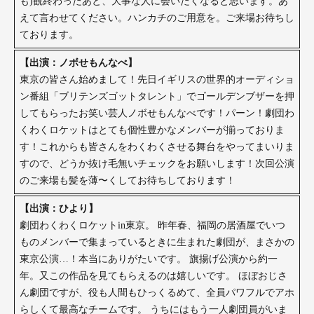
も)観終わったあと、大事な人に会いたくなると思います。あ
えて言わせてください。ハンカチのご用意を。ご来場お待ちし
ております。
【出演：ノボせもんなべ】
東京の皆さん始めまして！先日イギリスの世界的オーディショ
ン番組「ブリテンズゴットタレント」でゴールデンブザーを押
してもらったお笑い芸人ノボせもんなべです！パーン！劇団わ
くわくロケットはとても個性豊かなメンバーが揃っておりま
す！これからも皆さんをわくわくさせる舞台をやってまいりま
すので、どうか抜け毛無いチェックをお願いします！次回公演
のご来場も髪を薄〜くしてお待ちしております！
【出演：ひより】
劇団わくわくロケットin東京。 昨年春、福岡の居酒屋でいつ
ものメンバーで集まっているときに生まれた劇団が、まさかの
東京公演…！本当にありがたいです。 旗揚げ公演から約一
年。又この作品を見てもらえるのは嬉しいです。 ほぼおじさ
ん劇団ですが、役も人間もひっくるめて、全員パワフルでアホ
らしくて最高なチームです。 うちにはもう一人劇団員がいま