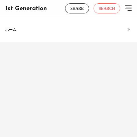
1st Generation
SHARE
SEARCH
ホーム