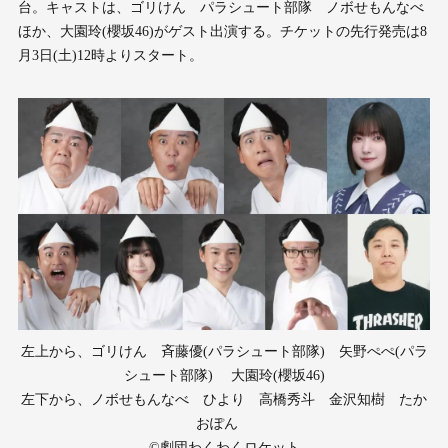
台。キャストは、ゴリけん パラシュート部隊 ノボせもんなべ
ほか、大園玲(櫻坂46)がゲスト出演する。チケットの先⾏発売は8
⽉3⽇(土)12時よりスタート。
左上から、ゴリけん 斉藤優(パラシュート部隊) 矢野ぺぺ(パラ
シュート部隊) 大園玲(櫻坂46)
左下から、ノボせもんなべ ひより 高橋秀斗 金沢知樹 たか
おぽん
©︎劇団わくわくロケット