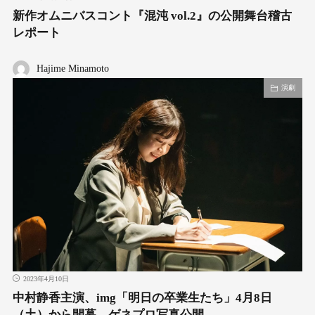
新作オムニバスコント『混沌 vol.2』の公開舞台稽古
レポート
Hajime Minamoto
演劇
2023年4月10日
中村静香主演、img「明日の卒業生たち」4月8日
（土）から開幕。ゲネプロ写真公開。