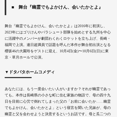
■ 舞台『幽霊でもよかけん、会いたかとよ』
舞台『幽霊でもよかけん、会いたかとよ』は2016年に初演し、
2023年にはゴリけんやパラシュート部隊を始めとする九州を中心
に活躍中のメンバーが劇団わくわくロケットを立ち上げ、⻑崎・
福岡で上演。連日超満員で話題を呼んだ本作が舞台初出演となる
櫻坂46の大園玲をゲストに迎え、10月4日(金)〜10月6日(日)に東
京・草月ホールで公演。
▼ドタバタホームコメディ
あなたには、もう一度会いたい人がいますか？それが幽霊であっ
ても。本作は長崎県の小さな町に住む家族の物語で、母の四十九
日を目前に心労で倒れてしまった父の「お前に会いたか……幽霊
でもよかけん、会いたかとよ」という寝言を聞いた兄妹が、母の
幽霊と父を会わせようと決意するというお話です。母と瓜二つの