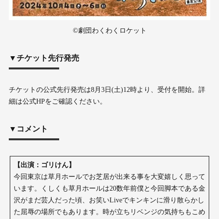
©︎劇団わくわくロケット
▼チケット先行発売
チケットの公式先⾏発売は8⽉3⽇(土)12時より、受付を開始。詳
細は公式HPをご確認ください。
▼コメント
【出演：ゴリけん】
今回東京は草月ホールでお芝居が出来る事を大変嬉しく思って
います。くしくも草月ホールは20数年前僕と今回脚本である金
沢がまだ芸人だった頃、お笑いLiveでキンキンに滑り散らかし
た屈辱の場所でもあります。時が立ちリベンジの気持ちもこめ