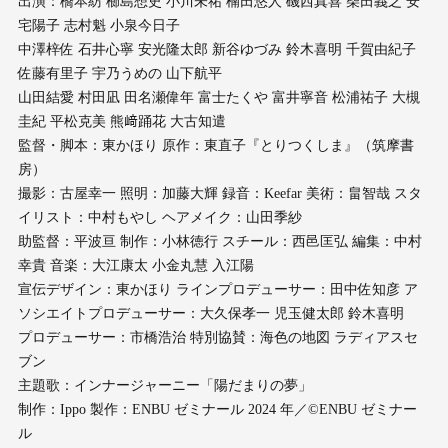
出演：橋本紡 櫛島想史 小川未祐 楠田悠人 磯西真喜 柴田義之 安
宅陽子 志村魁 小泉今日子
中澤梓佐 石井心寧 安光隆太郎 新谷ゆづみ 鈴木喜明 千賀由紀子
佐藤有里子 宇乃うめの 山下航平
山田結愛 村田凪 田名瀬偉年 富士たくや 富井寧音 松浦祐子 大槻
圭紀 平松克美 熊﨑踊花 大古知遣
監督・脚本：東かほり 原作：東直子『とりつくしま』（筑摩書
房）
撮影：古屋幸一 照明：加藤大輝 録音：Keefar 美術：畠智哉 スタ
イリスト：中村もやし ヘアメイク：山田季紗
助監督：平波亘 制作：小林徳行 スチール：西邑匡弘 編集：中村
幸貴 音楽：大江康太 小金丸慧 入江陽
宣伝デザイン：東かほり ラインプロデューサー：田中佐知彦 ア
ソシエイトプロデューサー：大久保孝一 児玉健太郎 鈴木喜明
プロデューサー：市橋浩治 特別協賛：海色の地図 ラディアスセ
ブン
主題歌：インナージャーニー「陽だまりの夢」
制作：Ippo 製作：ENBU ゼミナール 2024 年／©ENBU ゼミナー
ル