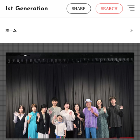
1st Generation
SHARE
SEARCH
ホーム