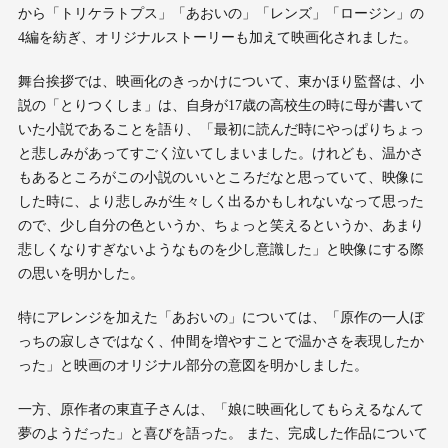
から「トリケラトプス」「あおいの」「レンズ」「ロージン」の
4編を紡ぎ、オリジナルストーリーも加えて映画化されました。
舞台挨拶では、映画化のきっかけについて、東かほり監督は、小
説の「とりつくしま」は、自身が17歳の高校生の時に母が書いて
いた小説であることを語り、「最初に読んだ時にやっぱりちょっ
と悲しみがあってすごく泣いてしまいました。けれども、温かさ
もあるところがこの小説のいいところだなと思っていて、映像に
した時に、より悲しみが生々しく出るかもしれないなって思った
ので、少し自分の色というか、ちょっと笑えるというか、あまり
悲しくなりすぎないようなものを少し意識した」と映像にする際
の思いを明かした。
特にアレンジを加えた「あおいの」については、「原作の一人ぼ
っちの寂しさではなく、仲間を増やすことで温かさを表現したか
った」と映画のオリジナル部分の意図を明かしました。
一方、原作者の東直子さんは、「娘に映画化してもらえるなんて
夢のようだった」と喜びを語った。 また、完成した作品について