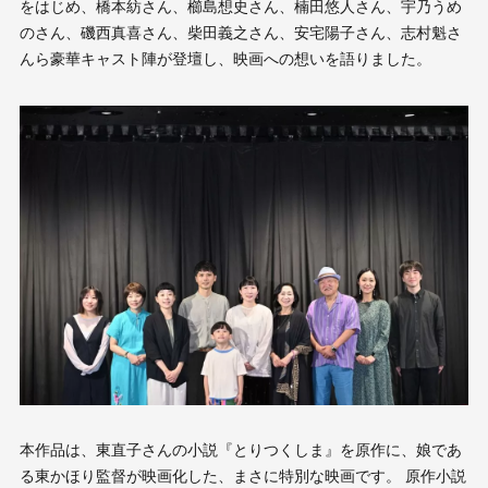
をはじめ、橋本紡さん、櫛島想史さん、楠田悠人さん、宇乃うめ
のさん、磯西真喜さん、柴田義之さん、安宅陽子さん、志村魁さ
んら豪華キャスト陣が登壇し、映画への想いを語りました。
本作品は、東直子さんの小説『とりつくしま』を原作に、娘であ
る東かほり監督が映画化した、まさに特別な映画です。 原作小説