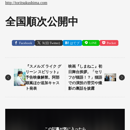
http://toritsukushima.com
全国順次公開中
Facebook
X(旧:Twitter)
はてブ
LINE
Pocket
『スメルズ ライク グ
映画『しまねこ』初
リーン スピリット』
日舞台挨拶。「セリ
予告映像解禁。阿部
フが猫語！？」猫語
顕嵐ほか追加キャス
での演技の苦労や撮
ト発表
影の裏話を披露
この記事が気に入ったら