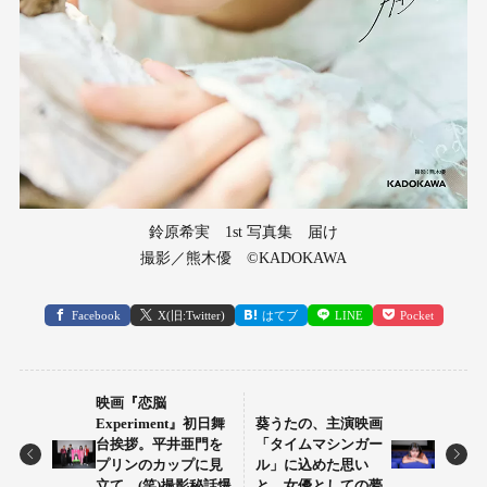
鈴原希実 1st 写真集 届け
撮影／熊木優 ©KADOKAWA
Facebook
X(旧:Twitter)
はてブ
LINE
Pocket
映画『恋脳
Experiment』初日舞
葵うたの、主演映画
台挨拶。平井亜門を
「タイムマシンガー
プリンのカップに見
ル」に込めた思い
立て…(笑)撮影秘話爆
と、女優としての夢