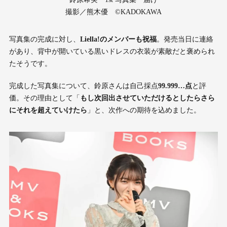
撮影／熊木優 ©KADOKAWA
写真集の完成に対し、
Liella!のメンバーも祝福
。発売当日に連絡
があり、背中が開いている黒いドレスの衣装が素敵だと褒められ
たそうです。
完成した写真集について、鈴原さんは自己採点
99.999…点
と評
価。その理由として「
もし次回出させていただけるとしたらさら
にそれを超えていけたら
」と、次作への期待を込めました。