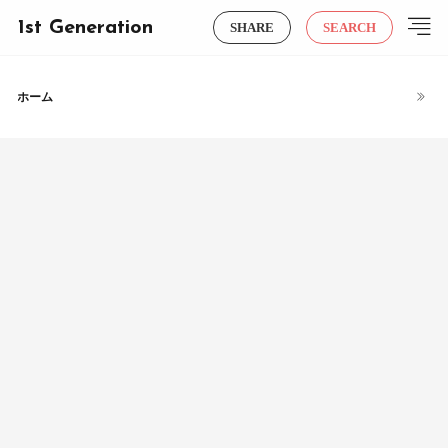
1st Generation
SHARE
SEARCH
ホーム