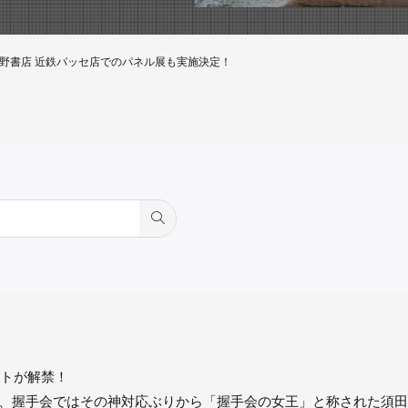
星野書店 近鉄パッセ店でのパネル展も実施決定！
ットが解禁！
加入し、握手会ではその神対応ぶりから「握手会の女王」と称された須田