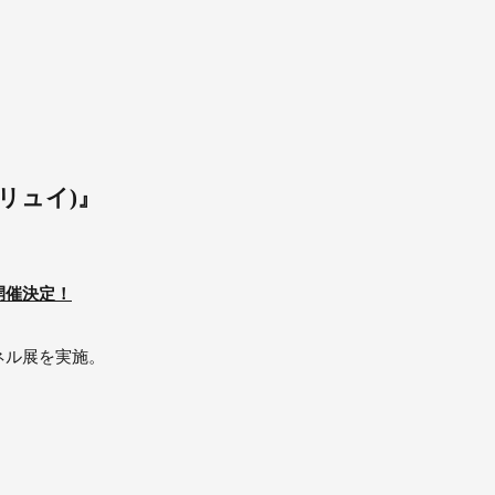
プリュイ)』
開催決定！
ネル展を実施。
】