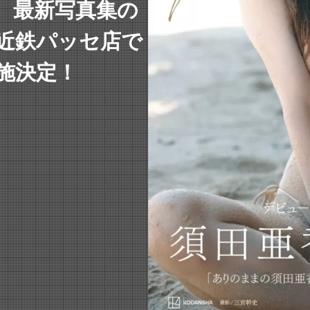
里、最新写真集の
 近鉄パッセ店で
施決定！