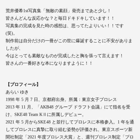
荒井優希1st写真集「無敵の素顔」発売まであと少し！
皆さんどんな反応かな？と毎日ドキドキしています！！
写真集の完成を見た時の感想は、思ってたよりいい！！です
(笑)。
制作前は自分だけの一冊がこの世に爆誕することに不安がありま
したが、
今はとっても素敵なものが完成したと胸を張って言えます！
皆さんの一番好きな本になりますように！！
【プロフィール】
あらい ゆき
1998 年 5 月 7 日、京都府出身。所属：東京女子プロレス
2013 年 11 月、「AKB48 グループ ドラフト会議」にて指名を受
け、SKE48 Team KⅡに所属しデビュー。
2021 年 5 月からSKE48 と並行してプロレスに本格参入。1 年を通
してプロレスに真摯に取り組む姿勢が評価され、東京スポーツ新
聞社制定「2021 年度プロレス大賞」と、週刊プロレス制定「プロ