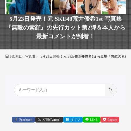
5月23日発売！元 SKE48荒井優希1st 写真集
『無敵の素顔』の先行カット第2弾＆本人から
最新コメントが到着！
写真集
5月23日発売！元 SKE48荒井優希1st 写真集『無敵
HOME
Facebook
X(旧:Twitter)
はてブ
LINE
Pocket