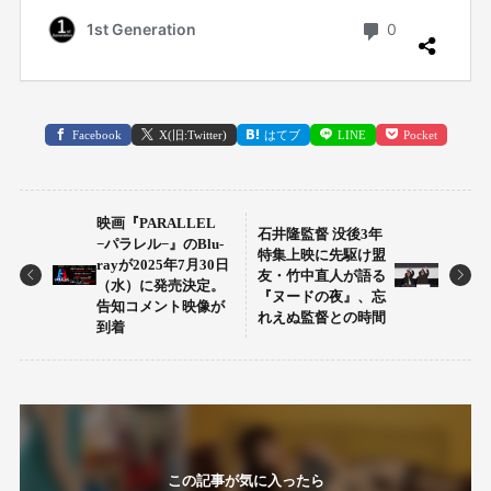
Facebook
X(旧:Twitter)
はてブ
LINE
Pocket
映画『PARALLEL
石井隆監督 没後3年
−パラレル−』のBlu-
特集上映に先駆け盟
rayが2025年7月30日
友・竹中直人が語る
（水）に発売決定。
『ヌードの夜』、忘
告知コメント映像が
れえぬ監督との時間
到着
この記事が気に入ったら