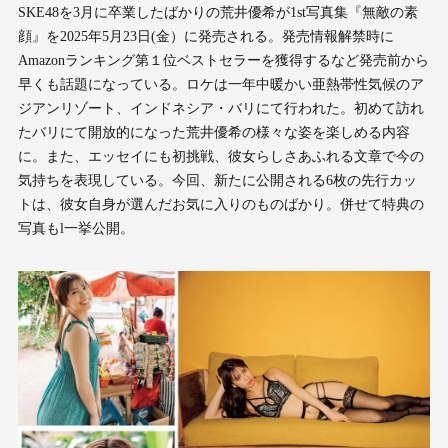
SKE48を3月に卒業したばかりの荒井優希が1st写真集『無敵の素
顔』を2025年5月23日(金）に発売される。発売情報解禁時に
Amazonランキング第１位ベストセラーを獲得するなど発売前から
早くも話題になっている。ロケは一年中暖かい亜熱帯性気候のア
ジアンリゾート、インドネシア・バリにて行われた。初めて訪れ
たバリにて開放的になった荒井優希の様々な姿を楽しめる内容
に。また、エッセイにも初挑戦、彼女らしさあふれる文章で今の
気持ちを表現している。今回、新たに公開される6枚の先行カッ
トは、彼女自身が選んだお気に入りのものばかり。併せて特典の
写真もl一挙公開。