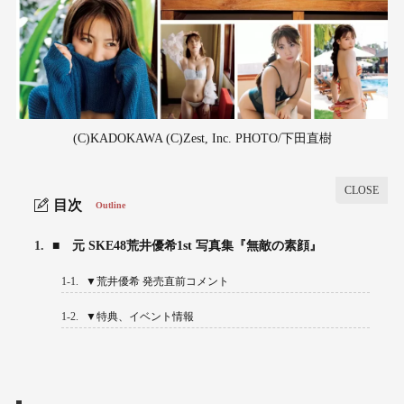
(C)KADOKAWA (C)Zest, Inc. PHOTO/下田直樹
目次
Outline
1.
■ 元 SKE48荒井優希1st 写真集『無敵の素顔』
1-1.
▼荒井優希 発売直前コメント
1-2.
▼特典、イベント情報