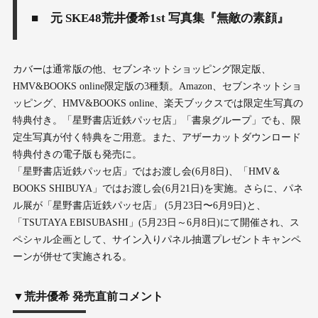
■ 元 SKE48荒井優希1st 写真集『無敵の素顔』
カバーは通常版の他、セブンネットショッピング限定版、
HMV&BOOKS online限定版の3種類。Amazon、セブンネットショ
ッピング、HMV&BOOKS online、楽天ブックスでは限定生写真の
特典付き。「星野書店近鉄パッセ店」「書泉グループ」でも、限
定生写真が付く特典をご用意。また、アザーカットダウンロード
特典付きの電子版も発売に。
「星野書店近鉄パッセ店」ではお渡し会(6月8日)、「HMV＆
BOOKS SHIBUYA」ではお渡し会(6月21日)を実施。さらに、パネ
ル展が「星野書店近鉄パッセ店」 (5月23日〜6月9日)と、
「TSUTAYA EBISUBASHI」(5月23日～6月8日)にて開催され、ス
ペシャル企画として、サイン入りパネル抽選プレゼントキャンペ
ーンが併せて実施される。
▼荒井優希 発売直前コメント