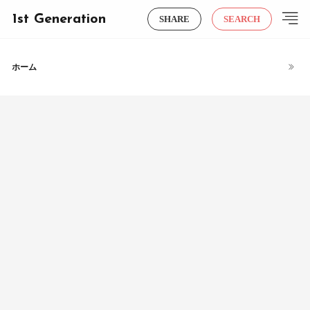
1st Generation
SHARE
SEARCH
ホーム