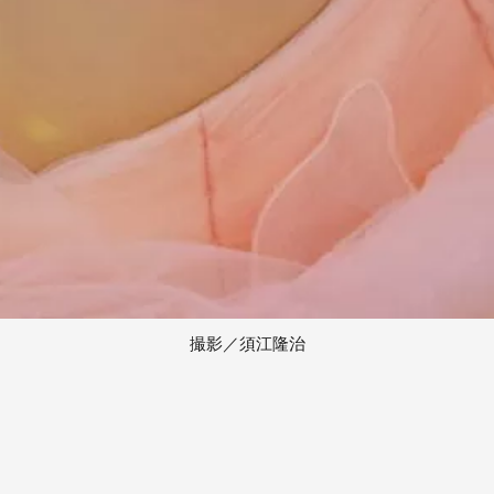
撮影／須江隆治