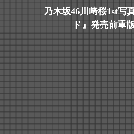
乃木坂46川﨑桜1st
ド』発売前重