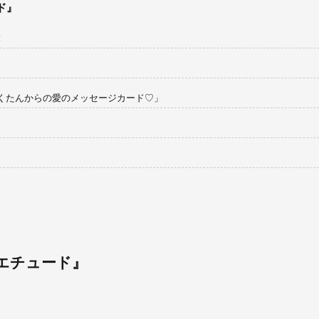
ド』
！
、さくたんからの愛のメッセージカード♡」
『エチュード』