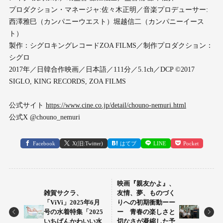
プロダクション・マネージャ:佐々木正明／音楽プロデューサー:
西澤雅巳（カンパニーウエスト）堀越信二（カンパニーイース
ト）
製作：シグロキングレコードZOA FILMS／制作プロダクション：
シグロ
2017年／日韓合作映画／日本語／111分／5.1ch／DCP ©2017
SIGLO, KING RECORDS, ZOA FILMS
公式サイト
https://www.cine.co.jp/detail/chouno-nemuri.html
公式X @chouno_nemuri
Facebook
X(旧:Twitter)
はてブ
LINE
Pocket
映画『親友かよ』、
雑賀サクラ、
友情、夢、ものづく
「ViVi」2025年6月
りへの初期衝動ーー
号の水着特集「2025
ー ⻘春の楽しさと
いちばんかわいい水
切なさが凝縮した予