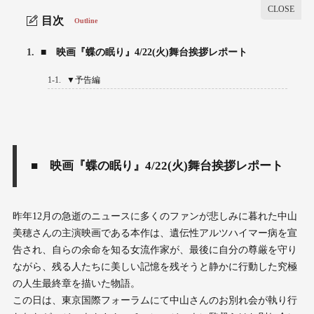
目次
Outline
1.
■ 映画『蝶の眠り』4/22(火)舞台挨拶レポート
1-1.
▼予告編
■ 映画『蝶の眠り』4/22(火)舞台挨拶レポート
昨年12月の急逝のニュースに多くのファンが悲しみに暮れた中山
美穂さんの主演映画である本作は、遺伝性アルツハイマー病を宣
告され、自らの余命を知る女流作家が、最後に自分の尊厳を守り
ながら、残る人たちに美しい記憶を残そうと静かに行動した究極
の人生最終章を描いた物語。
この日は、東京国際フォーラムにて中山さんのお別れ会が執り行