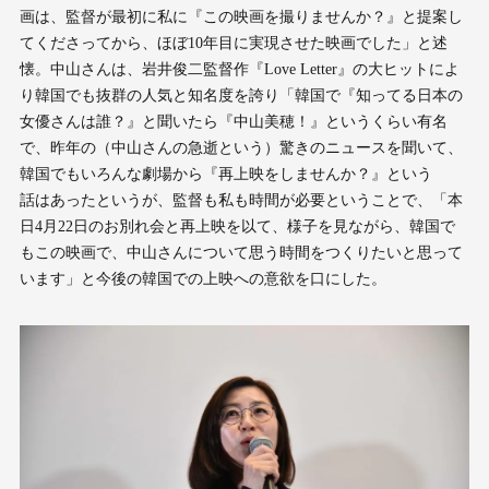
画は、監督が最初に私に『この映画を撮りませんか？』と提案し
てくださってから、ほぼ10年目に実現させた映画でした」と述
懐。中山さんは、岩井俊二監督作『Love Letter』の大ヒットによ
り韓国でも抜群の人気と知名度を誇り「韓国で『知ってる日本の
女優さんは誰？』と聞いたら『中山美穂！』というくらい有名
で、昨年の（中山さんの急逝という）驚きのニュースを聞いて、
韓国でもいろんな劇場から『再上映をしませんか？』という
話はあったというが、監督も私も時間が必要ということで、「本
日4月22日のお別れ会と再上映を以て、様子を見ながら、韓国で
もこの映画で、中山さんについて思う時間をつくりたいと思って
います」と今後の韓国での上映への意欲を口にした。