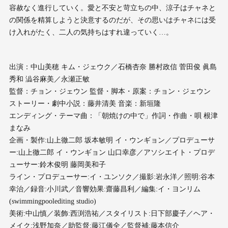
容赦なく進行していく。愛と不安と苛立ちの中、涼子はチャネと
の関係を精算しようと決意するのだが、その思いはチャネには受
け入れがたく、二人の気持ちはすれ違っていく…。
出演：中山美穂 キム・ジェウク／石橋杏奈 勝村政信 菅田俊 眞島
秀和 澁谷麻美／永瀬正敏
監督：チョン・ジェウン 監督・脚本・原案：チョン・ジェウン
ストーリー・劇中小説：藤井清美 音楽：新垣隆
エンディング・テーマ曲：「朝焼けの中で」作詞・作曲・唄 根津
まなみ
企画・製作:山上徹二郎 坂本敏明 イ・ウンギョン／プロデューサ
ー:山上徹二郎 イ・ウンギョン 山口幸彦／アソシエイト・プロデ
ューサー:鈴木俊明 藤岡美和子
ライン・プロデューサー:イ・ユンソク／撮影:岩永洋／照明:谷本
幸治／録音:小川武／音響効果:齋藤昌利／編集:イ・ヨンリム
(swimmingpoolediting studio)
美術:中山慎／装飾:西渕浩祐／スタイリスト:日下部慶子／ヘア・
メイク:浅野加奈／助監督:藤江儀全／監督補:藤本信介