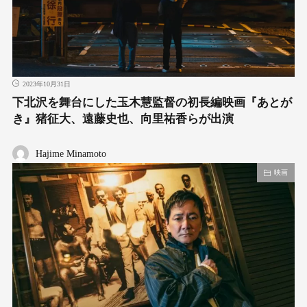
2023年10月31日
下北沢を舞台にした⽟⽊慧監督の初⻑編映画『あとが
き』猪征⼤、遠藤史也、向⾥祐⾹らが出演
Hajime Minamoto
映画