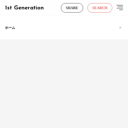
1st Generation
SHARE
SEARCH
ホーム