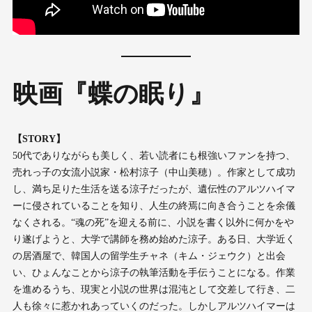
映画『蝶の眠り』
【STORY】
50代でありながらも美しく、若い読者にも根強いファンを持つ、
売れっ子の女流小説家・松村涼子（中山美穂）。作家として成功
し、満ち足りた生活を送る涼子だったが、遺伝性のアルツハイマ
ーに侵されていることを知り、人生の終焉に向き合うことを余儀
なくされる。“魂の死”を迎える前に、小説を書く以外に何かをや
り遂げようと、大学で講師を務め始めた涼子。ある日、大学近く
の居酒屋で、韓国人の留学生チャネ（キム・ジェウク）と出会
い、ひょんなことから涼子の執筆活動を手伝うことになる。作業
を進めるうち、現実と小説の世界は混沌として交差して行き、二
人も徐々に惹かれあっていくのだった。しかしアルツハイマーは