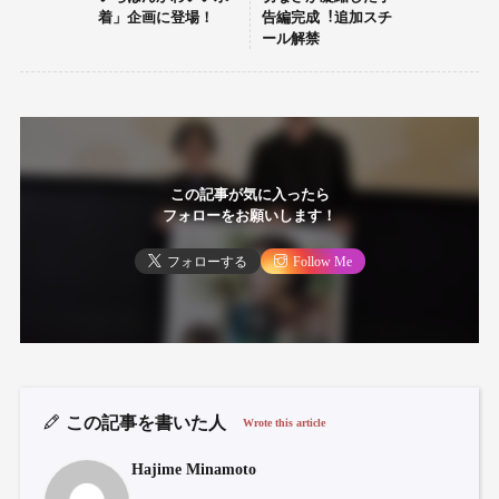
着」企画に登場！
告編完成︕追加スチ
ール解禁
この記事が気に入ったら
フォローをお願いします！
フォローする
Follow Me
この記事を書いた人
Wrote this article
Hajime Minamoto