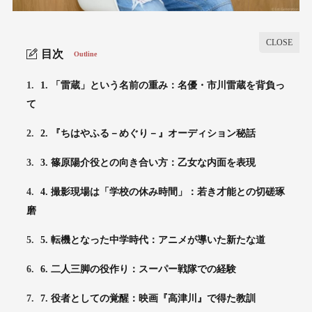
目次
Outline
1.
1. 「雷蔵」という名前の重み：名優・市川雷蔵を背負っ
て
2.
2. 『ちはやふる－めぐり－』オーディション秘話
3.
3. 篠原陽介役との向き合い方：乙女な内面を表現
4.
4. 撮影現場は「学校の休み時間」：若き才能との切磋琢
磨
5.
5. 転機となった中学時代：アニメが導いた新たな道
6.
6. 二人三脚の役作り：スーパー戦隊での経験
7.
7. 役者としての覚醒：映画『高津川』で得た教訓