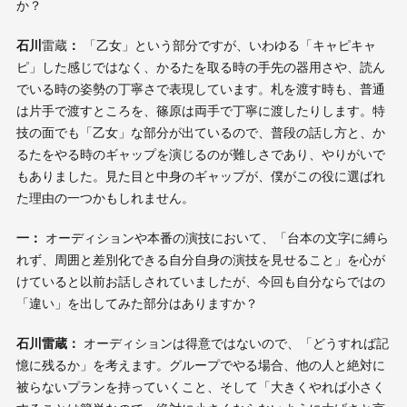
か？
石川
雷蔵
：
「乙女」という部分ですが、いわゆる「キャピキャ
ピ」した感じではなく、かるたを取る時の手先の器用さや、読ん
でいる時の姿勢の丁寧さで表現しています。札を渡す時も、普通
は片手で渡すところを、篠原は両手で丁寧に渡したりします。特
技の面でも「乙女」な部分が出ているので、普段の話し方と、か
るたをやる時のギャップを演じるのが難しさであり、やりがいで
もありました。見た目と中身のギャップが、僕がこの役に選ばれ
た理由の一つかもしれません。
一：
オーディションや本番の演技において、「台本の文字に縛ら
れず、周囲と差別化できる自分自身の演技を見せること」を心が
けていると以前お話しされていましたが、今回も自分ならではの
「違い」を出してみた部分はありますか？
石川雷蔵：
オーディションは得意ではないので、「どうすれば記
憶に残るか」を考えます。グループでやる場合、他の人と絶対に
被らないプランを持っていくこと、そして「大きくやれば小さく