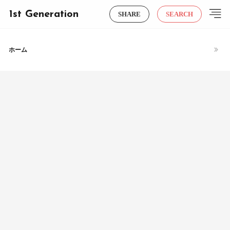
1st Generation
SHARE
SEARCH
ホーム