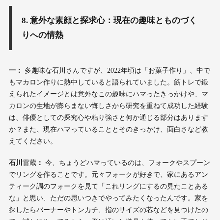
8. 意外な素顔と探求心：現在の趣味とものづく
りへの情熱
一：
多趣味な石川さんですが、2022年頃は「お菓子作り」、中で
もマカロン作りに熱中していると語られていました。筋トレで鍛
えられたイメージとは意外なこの趣味にハマったきっかけや、マ
カロンの生地が膨らまない悔しさから研究を重ねて成功した経験
は、俳優としての探究心や粘り強さと何か通じる部分はあります
か？また、現在ハマっていることとそのきっかけ、面白さなど教
えてください。
石川
雷蔵
：
今、ちょうどハマっているのは、フォークやスプーン
でリングを作ることです。元々フォークが好きで、家にあるアン
ティーク調のフォークを見て「これリングにするの見たことある
な」と思い、ただの思いつきでやってみたくなったんです。家を
探したらバーナーやトンカチ、指のサイズの芯などを見つけたの