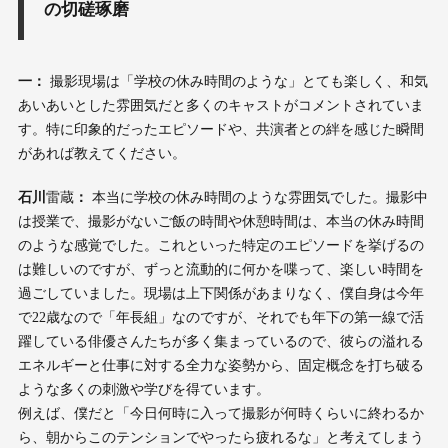
の切磋琢磨
一：
撮影現場は「学校の休み時間のような」とても楽しく、和気
あいあいとした雰囲気だと多くのキャストがコメントされていま
す。特に印象的だったエピソードや、共演者との絆を感じた瞬間
があれば教えてください。
石川
雷蔵
：
本当に学校の休み時間のような雰囲気でした。撮影中
は授業で、撮影がないご飯の時間や休憩時間は、本当の休み時間
のような感覚でした。これといった特定のエピソードを挙げるの
は難しいのですが、ずっと流動的に何かを喋って、楽しい時間を
過ごしていました。現場は上下関係があまりなく、僕自身は今年
で22歳なので「年長組」なのですが、それでも年下の第一線で活
躍している俳優さんたちが多く集まっているので、彼らの溢れる
エネルギーと仕事に対する全力な姿勢から、固定概念を打ち破る
ような多くの刺激や学びを得ています。
例えば、僕だと「今日何時に入って撮影が何時くらいに終わるか
ら、朝からこのテンションでやったら疲れるな」と考えてしまう