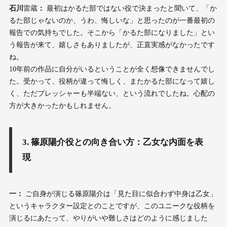
石川
雷蔵
：
最初はかるた部ではない役で決まったと聞いて、「か
るた部じゃないのか、うわ、悔しいな」と思ったのが一番最初の
報告での気持ちでした。そこから「かるた部になりました」とい
う報告が来て、嬉しさもありましたが、正直実感がなかったです
ね。
10年前の作品に自分がいるということが全く想像できませんでし
た。受かって、役柄が違って悔しく、またかるた部になって嬉し
く、ただプレッシャーも半端ない、という流れでしたね。心配の
方が大きかったかもしれません。
3. 篠原陽介役との向き合い方：乙女な内面を表
現
一：
ご自身が演じる篠原陽介は「見た目に似合わず中身は乙女」
というキャラクター設定とのことですが、このユニークな役柄を
演じるにあたって、やりがいや難しさはどのように感じました