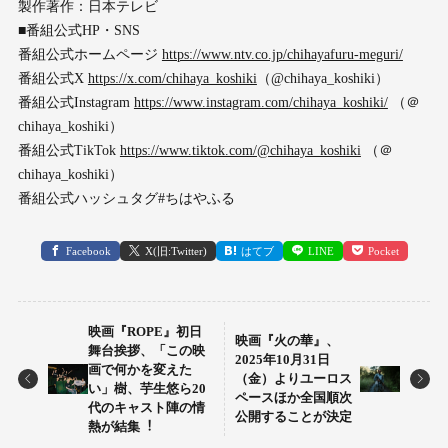
製作著作：日本テレビ
■番組公式HP・SNS
番組公式ホームページ
https://www.ntv.co.jp/chihayafuru-meguri/
番組公式X
https://x.com/chihaya_koshiki
（@chihaya_koshiki）
番組公式Instagram
https://www.instagram.com/chihaya_koshiki/
（＠
chihaya_koshiki）
番組公式TikTok
https://www.tiktok.com/@chihaya_koshiki
（＠
chihaya_koshiki）
番組公式ハッシュタグ#ちはやふる
Facebook
X(旧:Twitter)
はてブ
LINE
Pocket
映画『ROPE』初⽇
映画『⽕の華』、
舞台挨拶、「この映
2025年10⽉31⽇
画で何かを変えた
（⾦）よりユーロス
い」樹、芋⽣悠ら20
ペースほか全国順次
代のキャスト陣の情
公開することが決定
熱が結集︕