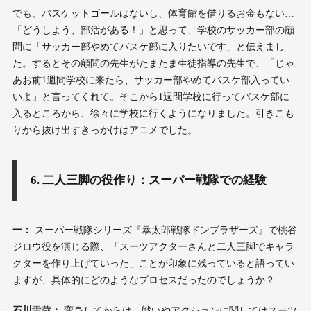
でも、バスケットゴールはないし、体育館を借りるお金もない…
「どうしよう、部活がある！」と思って、学校のサッカー部の顧
問に「サッカー部やめてバスケ部に入りたいです」と伝えまし
た。するとその顧問の先生がたまたま生徒指導の先生で、「じゃ
あお前1週間学校に来たら、サッカー部やめてバスケ部入ってい
いよ」と言ってくれて。そこから1週間学校に行ってバスケ部に
入るところから、徐々に学校に行くようになりました。引きこも
りから抜け出すきっかけはアニメでした。
6. 二人三脚の役作り：スーパー戦隊での経験
一：
スーパー戦隊シリーズ『暴太郎戦隊ドンブラザーズ』で桃谷
ジロウ役を演じる際、「スーツアクターさんと二人三脚でキャラ
クターを作り上げていった」ことが印象に残っていると語ってい
ますが、具体的にどのようなプロセスだったのでしょうか？
石川
雷蔵
：
変身してからは、戦いやアクションに関してはスーツ