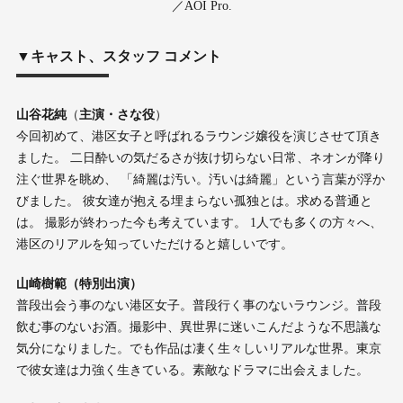
／AOI Pro.
▼キャスト、スタッフ コメント
山谷花純
（
主演・さな役
）
今回初めて、港区女子と呼ばれるラウンジ嬢役を演じさせて頂き
ました。 二日酔いの気だるさが抜け切らない日常、ネオンが降り
注ぐ世界を眺め、 「綺麗は汚い。汚いは綺麗」という言葉が浮か
びました。 彼女達が抱える埋まらない孤独とは。求める普通と
は。 撮影が終わった今も考えています。 1人でも多くの方々へ、
港区のリアルを知っていただけると嬉しいです。
山崎樹範（
特別出演）
普段出会う事のない港区女子。普段行く事のないラウンジ。普段
飲む事のないお酒。撮影中、異世界に迷いこんだような不思議な
気分になりました。でも作品は凄く生々しいリアルな世界。東京
で彼女達は力強く生きている。素敵なドラマに出会えました。