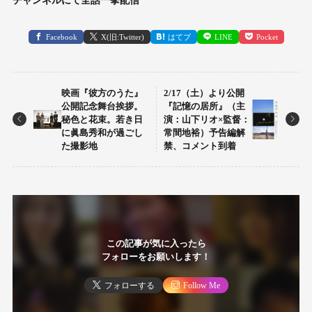
チャンネルにて全話一挙配信
Facebook
X(旧:Twitter)
はてブ
LINE
Pocket
映画『彼方のうた』
2/17（土）より公開
公開記念舞台挨拶。
『記憶の居所』（主
秘色と花束。若き日
演：山下リオ×監督：
に眞島秀和が過ごし
常間地裕）予告編解
た撮影地
禁、コメント到着
この記事が気に入ったら
フォローをお願いします！
フォローする
Follow Me