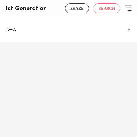
1st Generation
SHARE
SEARCH
ホーム