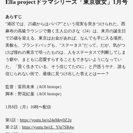
Ella projectドラマシリーズ「東京彼女」1月号
あらすじ
“港区では、25歳からはババア”という現実を突きつけられた、西
麻布の高級ラウンジで働く主人公のさな（24）は、来月の誕生日
で25歳を迎える。東京はお金があれば、なんでも手に入る場所。
美貌も、ブランドバッグも、“ステータス”だって。だが、気がつ
けば憧れの東京で培ったものは、人をステータスで判断してしま
う癖や、まともに恋愛すらすることもできないようになってい
た。「賢く生きている、そう信じてたのに」と戸惑うサナ、誰も
信じられない街で、最後に見つけ出した答えとはーー？
監督：富田未来（AOI biotope）
脚本：野花紅葉（AOI biotope）
1月8日（月）16時〜配信
第1話：
https://youtu.be/o24eMey0Z2g
第２話：
https://youtu.be/cL_Ylg7SR4w