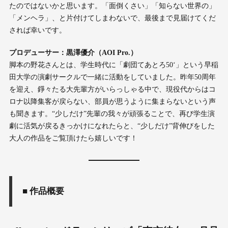
たのではないかと思います。「面倒くさい」「知らない世界の」
「メンヘラ」、と片付けてしまわないで、最後まで見届けてくだ
されば幸いです。
プロデューサー：黒澤優介（AOI Pro.）
脚本の野花さんとは、学生時代に「劇団てあとろ50‘」という早稲
田大学の演劇サークルで一緒に活動をしていました。昨年50周年
を迎え、錚々たる大先輩方がいらっしゃる中で、現役代からはコ
ロナ以降集客が戻らない、部員が思うように集まらないという声
も聞きます。“少しだけ”先輩の我々が頑張ることで、再び学生演
劇に活気が戻るきっかけになれたらと、“少しだけ”背伸びをした
大人の作品をご覧頂けたら嬉しいです！
■
作品概要