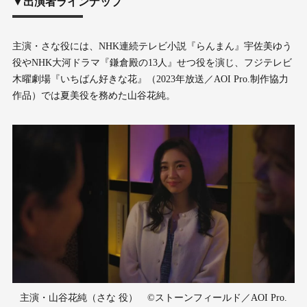
▼出演者ラインナップ
主演・さな役には、NHK連続テレビ小説『らんまん』宇佐美ゆう
役やNHK大河ドラマ『鎌倉殿の13人』せつ役を演じ、フジテレビ
木曜劇場『いちばん好きな花』（2023年放送／AOI Pro.制作協力
作品）では夏美役を務めた山谷花純。
主演・山谷花純（さな 役） ©ストーンフィールド／AOI Pro.