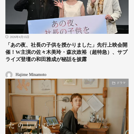
2026年4月15日
「あの夜、社長の子供を授かりました」先行上映会開
催！W主演の佐々木美玲・森次政裕（超特急）、サプ
ライズ登壇の和田雅成が秘話を披露
Hajime Minamoto
ドラマ