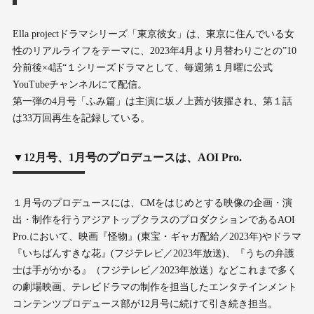
Ella projectドラマシリーズ「東京彼女」は、東京に住んでいる女
性のリアルライフをテーマに、2023年4月より月替わりごとの”10
分前後×4話“１シリーズドラマとして、毎週第１月曜に公式
YouTubeチャンネルにて配信。
第一弾の4月号「ふみ篇」は主演に坂ノ上茜が抜擢され、第１話
は33万回再生を記録している。
▼12月号、1月号のプロデュースは、AOI Pro.
１月号のプロデュースには、CMをはじめとする映像の企画・演
出・制作を行うアジアトップクラスのプロダクションであるAOI
Pro.において、映画『怪物』(東宝・ギャガ配給／2023年)やドラマ
『いちばんすきな花』(フジテレビ／2023年放送)、『うちの弁護
士は手がかかる』（フジテレビ／2023年放送）などこれまで多く
の劇場映画、テレビドラマの制作を担当したエンタテインメント
コンテンツプロデュース部が12月号に続けて引き続き担当。