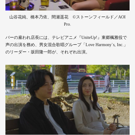
山谷花純、橋本乃依、間瀬遥花 ©ストーンフィールド／AOI
Pro.
バーの雇われ店長には、テレビアニメ『UniteUp!』東郷楓雅役で
声の出演を務め、男女混合歌唱グループ「Love Harmony`s, Inc.」
のリーダー・坂田隆一郎が、それぞれ出演。