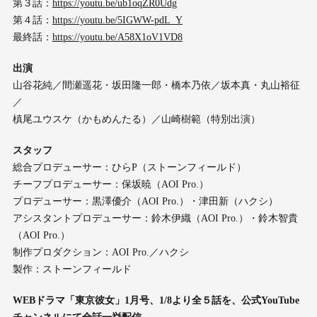
第３話：
https://youtu.be/ub1oqZR0Udg
第４話：
https://youtu.be/5IGWW-pdL_Y
最終話：
https://youtu.be/A58X1oV1VD8
出演
山谷花純／間瀬遥花・坂田隆一郎・橋本乃依／坂本真・丸山裕征
／
槙尾ユウスケ（かもめんたる）／山崎樹範（特別出演）
スタッフ
総合プロデューサー：ひらP（ストーンフィールド）
チーフプロデューサー：保坂暁（AOI Pro.）
プロデューサー：黒澤優介（AOI Pro.）・津田新（ハクシ）
アシスタントプロデューサー：鈴木伊織（AOI Pro.）・鈴木智貴
（AOI Pro.）
制作プロダクション：AOI Pro.／ハクシ
製作：ストーンフィールド
WEBドラマ「東京彼女」1月号、1/8より全５話を、公式YouTube