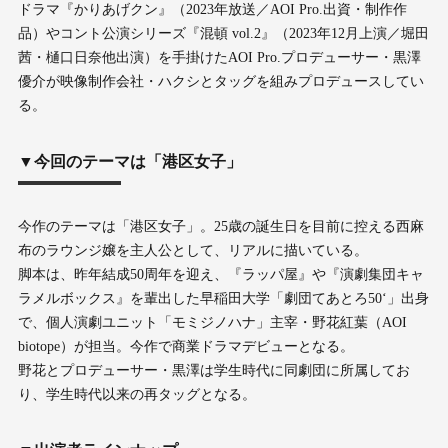
ドラマ『かりあげクン』（2023年放送／AOI Pro.出資・制作作
品）やコント公演シリーズ『混頓 vol.2』（2023年12月上演／堀田
茜・樋口日奈他出演）を手掛けたAOI Pro.プロデューサー・黒澤
優介が映像制作会社・ハクシとタッグを組みプロデュースしてい
る。
▼今回のテーマは「港区女子」
今作のテーマは「港区女子」。25歳の誕生日を目前に控える西麻
布のラウンジ嬢を主人公として、リアルに描いている。
脚本は、昨年結成50周年を迎え、『ラッパ屋』や『演劇集団キャ
ラメルボックス』を輩出した早稲田大学「劇団てあとろ50‘」出身
で、個人演劇ユニット「モミジノハナ」主宰・野花紅葉（AOI
biotope）が担当。今作で商業ドラマデビューとなる。
野花とプロデューサー・黒澤は学生時代に同劇団に所属してお
り、学生時代以来の再タッグとなる。