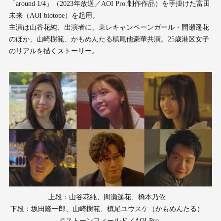
「around 1/4」（2023年放送／AOI Pro.制作作品）を手掛けた富田
未来（AOI biotope）を起用。
主演は山谷花純、出演者に、東レキャンペーンガール・間瀬遥花
のほか、山崎樹範、かもめんたる槙尾他豪華共演。25歳港区女子
のリアルを描くストーリー。
上段：山谷花純、間瀬遥花、橋本乃依
下段：坂田隆一郎、山崎樹範、槙尾ユウスケ（かもめんたる）
©ストーンフィールド／AOI Pro.