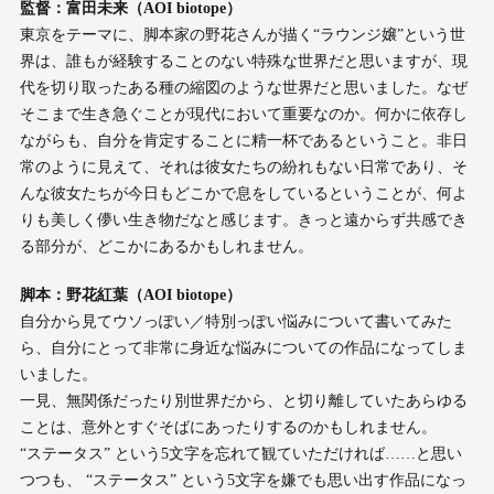
監督：富田未来（AOI biotope）
東京をテーマに、脚本家の野花さんが描く“ラウンジ嬢”という世
界は、誰もが経験することのない特殊な世界だと思いますが、現
代を切り取ったある種の縮図のような世界だと思いました。なぜ
そこまで生き急ぐことが現代において重要なのか。何かに依存し
ながらも、自分を肯定することに精一杯であるということ。非日
常のように見えて、それは彼女たちの紛れもない日常であり、そ
んな彼女たちが今日もどこかで息をしているということが、何よ
りも美しく儚い生き物だなと感じます。きっと遠からず共感でき
る部分が、どこかにあるかもしれません。
脚本：野花紅葉（AOI biotope）
自分から見てウソっぽい／特別っぽい悩みについて書いてみた
ら、自分にとって非常に身近な悩みについての作品になってしま
いました。
一見、無関係だったり別世界だから、と切り離していたあらゆる
ことは、意外とすぐそばにあったりするのかもしれません。
“ステータス” という5文字を忘れて観ていただければ……と思い
つつも、 “ステータス” という5文字を嫌でも思い出す作品になっ