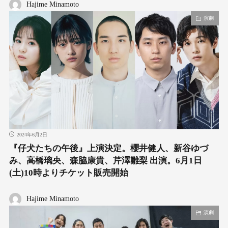
Hajime Minamoto
演劇
2024年6月2日
『仔犬たちの午後』上演決定。櫻井健人、新谷ゆづ
み、高橋璃央、森脇康貴、芹澤雛梨 出演。6⽉1⽇
(土)10時よりチケット販売開始
Hajime Minamoto
演劇