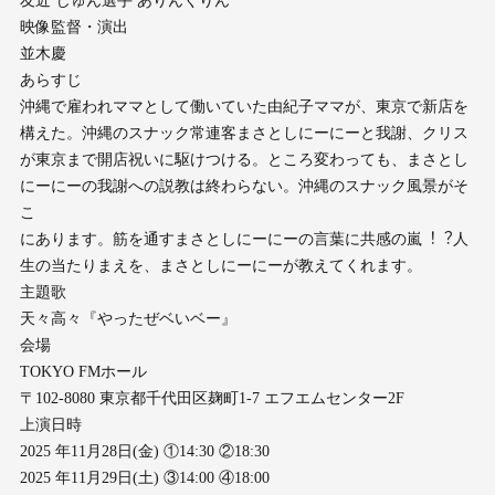
友近 じゅん選⼿ ありんくりん
映像監督・演出
並⽊慶
あらすじ
沖縄で雇われママとして働いていた由紀⼦ママが、東京で新店を
構えた。沖縄のスナック常連客まさとしにーにーと我謝、クリス
が東京まで開店祝いに駆けつける。ところ変わっても、まさとし
にーにーの我謝への説教は終わらない。沖縄のスナック⾵景がそ
こ
にあります。筋を通すまさとしにーにーの⾔葉に共感の嵐︕︖⼈
⽣の当たりまえを、まさとしにーにーが教えてくれます。
主題歌
天々⾼々『やったぜベいベー』
会場
TOKYO FMホール
〒102-8080 東京都千代⽥区麹町1-7 エフエムセンター2F
上演⽇時
2025 年11⽉28⽇(⾦) ①14:30 ②18:30
2025 年11⽉29⽇(⼟) ③14:00 ④18:00