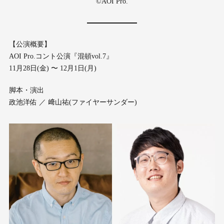
©AOI Pro.
【公演概要】
AOI Pro.コント公演『混頓vol.7』
11⽉28⽇(⾦) 〜 12⽉1⽇(⽉)
脚本・演出
政池洋佑 ／ 﨑⼭祐(ファイヤーサンダー)