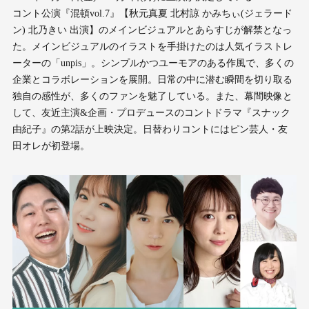
コント公演『混頓vol.7』【秋元真夏 北村諒 かみちぃ(ジェラード
ン) 北乃きい 出演】のメインビジュアルとあらすじが解禁となっ
た。メインビジュアルのイラストを手掛けたのは人気イラストレ
ーターの「unpis」。シンプルかつユーモアのある作風で、多くの
企業とコラボレーションを展開。日常の中に潜む瞬間を切り取る
独自の感性が、多くのファンを魅了している。また、幕間映像と
して、友近主演&企画・プロデュースのコントドラマ『スナック
由紀⼦』の第2話が上映決定。⽇替わりコントにはピン芸⼈・友
⽥オレが初登場。