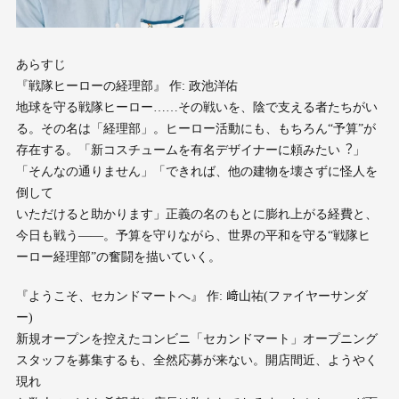
あらすじ
『戦隊ヒーローの経理部』 作: 政池洋佑
地球を守る戦隊ヒーロー……その戦いを、陰で⽀える者たちがい
る。その名は「経理部」。ヒーロー活動にも、もちろん“予算”が
存在する。「新コスチュームを有名デザイナーに頼みたい︖」
「そんなの通りません」「できれば、他の建物を壊さずに怪⼈を
倒して
いただけると助かります」正義の名のもとに膨れ上がる経費と、
今⽇も戦う――。予算を守りながら、世界の平和を守る“戦隊ヒ
ーロー経理部”の奮闘を描いていく。
『ようこそ、セカンドマートへ』 作: 﨑⼭祐(ファイヤーサンダ
ー)
新規オープンを控えたコンビニ「セカンドマート」オープニング
スタッフを募集するも、全然応募が来ない。開店間近、ようやく
現れ