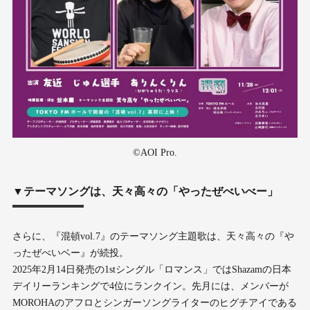
©AOI Pro.
▼テーマソングは、天々高々の「やったぜべいべー」
さらに、『混頓vol.7』のテーマソング主題歌は、天々⾼々の『や
ったぜべいベー』が続投。
2025年2⽉14⽇発売の1stシングル「ロマンス」ではShazamの⽇本
デイリーランキングで4位にランクイン。先⽉には、メンバーが
MOROHAのアフロとシンガーソングライターのヒグチアイである