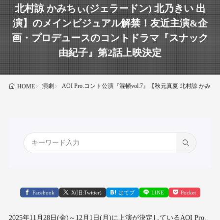
北村諒 かみちぃ(ジェラードン) 北乃きい 出
演】のメインビジュアル解禁！友近主演&企
画・プロデュースのコントドラマ『スナック
由紀子』第2話上映決定
演劇
AOI Pro.コント公演『混頓vol.7』【秋元真夏 北村
HOME
Facebook
X(旧:Twitter)
はてブ
LINE
Pocket
2025年11月28日(金)～12月1日(月)に上演が決定しているAOI Pro.