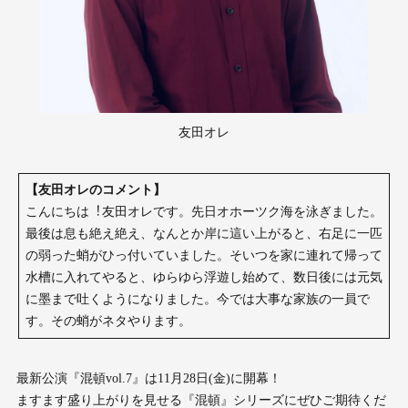
友田オレ
【友⽥オレのコメント】
こんにちは︕友⽥オレです。先⽇オホーツク海を泳ぎました。
最後は息も絶え絶え、なんとか岸に這い上がると、右⾜に⼀匹
の弱った蛸がひっ付いていました。そいつを家に連れて帰って
⽔槽に⼊れてやると、ゆらゆら浮遊し始めて、数⽇後には元気
に墨まで吐くようになりました。今では⼤事な家族の⼀員で
す。その蛸がネタやります。
最新公演『混頓vol.7』は11月28日(金)に開幕！
ますます盛り上がりを見せる『混頓』シリーズにぜひご期待くだ