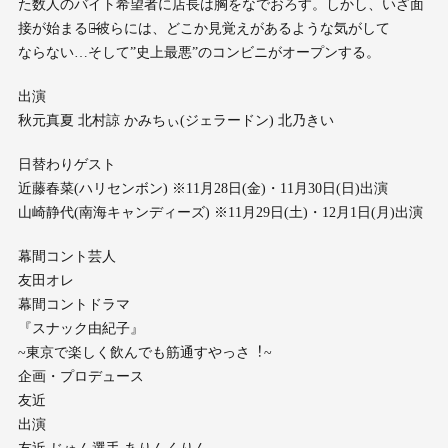
た数⼈のバイト希望者に店⻑は胸をなでおろす。しかし、いざ⾯
接が始まると̶̶彼らには、どこか⾒覚えがあるような気がして
ならない…そして”史上最悪”のコンビニがオープンする。
出演
秋元真夏 北村諒 かみちぃ(ジェラードン) 北乃きい
⽇替わりゲスト
近藤春菜(ハリセンボン) ※11⽉28⽇(⾦)・11⽉30⽇(⽇)出演
⼭崎静代(南海キャンディーズ) ※11⽉29⽇(⼟)・12⽉1⽇(⽉)出演
幕間コント芸⼈
友⽥オレ
幕間コントドラマ
『スナック由紀⼦』
~東京で楽しく飲んでも筋通すやっさ︕~
企画・プロデュース
友近
出演