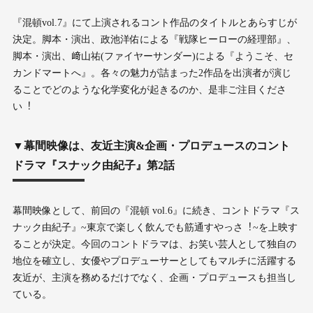
『混頓vol.7』にて上演されるコント作品のタイトルとあらすじが
決定。脚本・演出、政池洋佑による『戦隊ヒーローの経理部』、
脚本・演出、﨑⼭祐(ファイヤーサンダー)による『ようこそ、セ
カンドマートへ』。各々の魅⼒が詰まった2作品を出演者が演じ
ることでどのような化学変化が起きるのか、是⾮ご注⽬くださ
い︕
▼幕間映像は、友近主演&企画・プロデュースのコント
ドラマ『スナック由紀子』第2話
幕間映像として、前回の『混頓 vol.6』に続き、コントドラマ『ス
ナック由紀⼦』~東京で楽しく飲んでも筋通すやっさ︕~を上映す
ることが決定。今回のコントドラマは、お笑い芸⼈として独⾃の
地位を確⽴し、⼥優やプロデューサーとしてもマルチに活躍する
友近が、主演を務めるだけでなく、企画・プロデュースも担当し
ている。