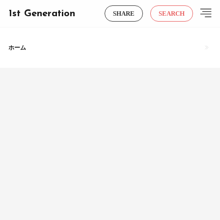
1st Generation
SHARE
SEARCH
ホーム