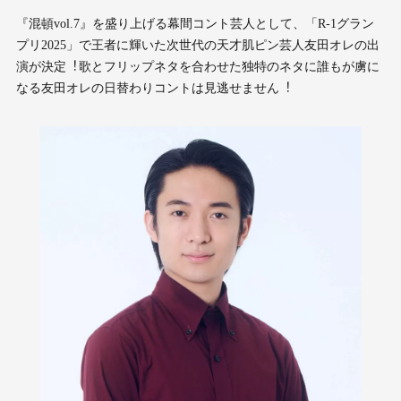
『混頓vol.7』を盛り上げる幕間コント芸⼈として、「R-1グラン
プリ2025」で王者に輝いた次世代の天才肌ピン芸⼈友⽥オレの出
演が決定︕歌とフリップネタを合わせた独特のネタに誰もが虜に
なる友⽥オレの⽇替わりコントは⾒逃せません︕