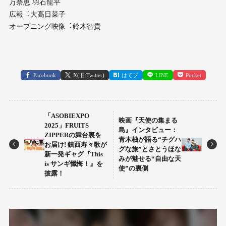
万奈恵 ⽻⽯⿓平
広報︓⼤髙⽇菜⼦
オープニング映像︓鈴⽊智貴
Facebook
X(旧:Twitter)
はてブ
LINE
Pocket
「ASOBIEXPO
映画『天使の集まる
2025」FRUITS
島』インタビュー：
ZIPPERの舞台裏を
青木柚が語る“チグハ
お届け! 鎮西寿々歌が
グな旅”とさとうほな
新一発ギャグ『This
みが魅せる“自由な天
is サンギ懺悔！』を
使”の裏側
披露！