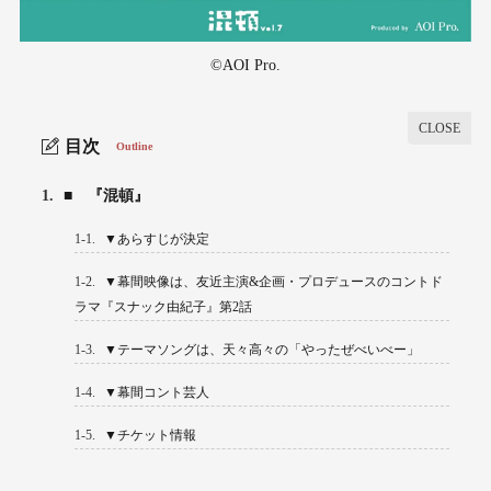
©AOI Pro.
目次
Outline
1.
■ 『混頓』
1-1.
▼あらすじが決定
1-2.
▼幕間映像は、友近主演&企画・プロデュースのコントド
ラマ『スナック由紀子』第2話
1-3.
▼テーマソングは、天々高々の「やったぜべいべー」
1-4.
▼幕間コント芸⼈
1-5.
▼チケット情報