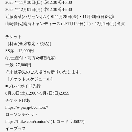
2025 年11⽉30⽇(⽇) ⑤12:30 ⑥16:30
2025 年12⽉01⽇(⽉) ⑦12:30 ⑧16:30
近藤春菜(ハリセンボン) ※11⽉28⽇(⾦)・11⽉30⽇(⽇)出演
⼭崎静代(南海キャンディーズ) ※11⽉29⽇(⼟)・12⽉1⽇(⽉)出演
チケット
［料⾦(全席指定・税込)］
SS席︓12,000円
(お⼟産付・前⽅4列確約席)
⼀般︓7,800円
※未就学児のご⼊場はお断りいたします。
［チケットスケジュール］
■プレイガイド先⾏
8⽉30⽇(⼟)12:00〜9⽉7⽇(⽇)23:59
チケットぴあ
https://w.pia.jp/t/conton7/
ローソンチケット
https://l-tike.com/conton7/ (Ｌコード︓36077)
イープラス