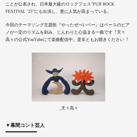
ことが公表され、⽇本最⼤級のロックフェス“FUJI ROCK
FESTIVAL ’25”にも出演し、更に⼈気が⾼まっている。
今回のテーマソング主題歌『やったぜべいベー』はベースのピア
ノが⼀定のリズムを刻み、じんわりと⼼温まる⼀曲です︕天々
⾼々の公式YouTubeにて楽曲配信中。是⾮ともお聴きください︕
_天々高々
▼幕間コント芸⼈