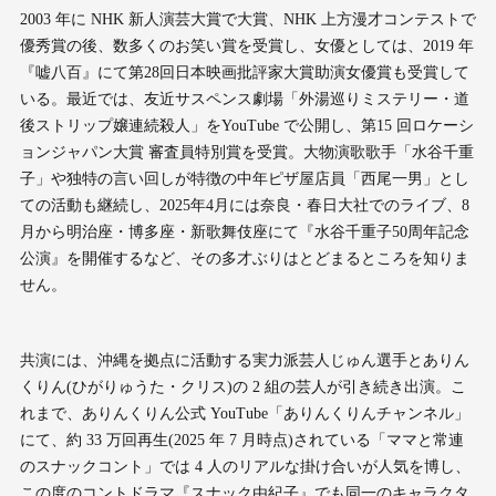
2003 年に NHK 新⼈演芸⼤賞で⼤賞、NHK 上⽅漫才コンテストで
優秀賞の後、数多くのお笑い賞を受賞し、⼥優としては、2019 年
『嘘⼋百』にて第28回⽇本映画批評家⼤賞助演⼥優賞も受賞して
いる。最近では、友近サスペンス劇場「外湯巡りミステリー・道
後ストリップ嬢連続殺⼈」をYouTube で公開し、第15 回ロケーシ
ョンジャパン⼤賞 審査員特別賞を受賞。⼤物演歌歌⼿「⽔⾕千重
⼦」や独特の⾔い回しが特徴の中年ピザ屋店員「⻄尾⼀男」とし
ての活動も継続し、2025年4⽉には奈良・春⽇⼤社でのライブ、8
⽉から明治座・博多座・新歌舞伎座にて『⽔⾕千重⼦50周年記念
公演』を開催するなど、その多才ぶりはとどまるところを知りま
せん。
共演には、沖縄を拠点に活動する実⼒派芸⼈じゅん選⼿とありん
くりん(ひがりゅうた・クリス)の 2 組の芸⼈が引き続き出演。こ
れまで、ありんくりん公式 YouTube「ありんくりんチャンネル」
にて、約 33 万回再⽣(2025 年 7 ⽉時点)されている「ママと常連
のスナックコント」では 4 ⼈のリアルな掛け合いが⼈気を博し、
この度のコントドラマ『スナック由紀⼦』でも同⼀のキャラクタ