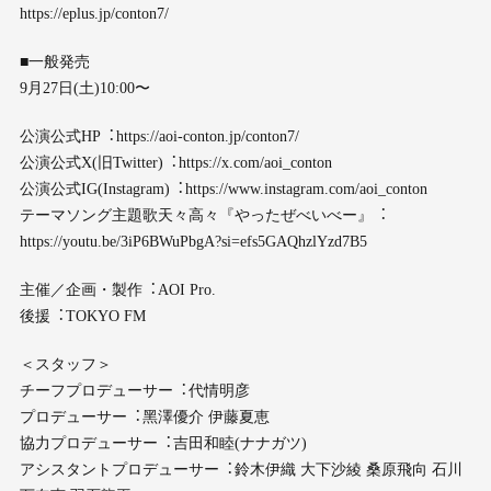
https://eplus.jp/conton7/
■⼀般発売
9⽉27⽇(⼟)10:00〜
公演公式HP︓https://aoi-conton.jp/conton7/
公演公式X(旧Twitter)︓https://x.com/aoi_conton
公演公式IG(Instagram)︓https://www.instagram.com/aoi_conton
テーマソング主題歌天々⾼々『やったぜべいべー』︓
https://youtu.be/3iP6BWuPbgA?si=efs5GAQhzlYzd7B5
主催／企画・製作︓AOI Pro.
後援︓TOKYO FM
＜スタッフ＞
チーフプロデューサー︓代情明彦
プロデューサー︓⿊澤優介 伊藤夏恵
協⼒プロデューサー︓吉⽥和睦(ナナガツ)
アシスタントプロデューサー︓鈴⽊伊織 ⼤下沙綾 桑原⾶向 ⽯川