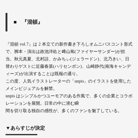
■ 『混頓』
『混頓 vol.7』は 2 本⽴ての新作書き下ろしオムニバスコント形式
で、脚本・演出は政池洋佑と﨑⼭祐(ファイヤーサンダー)が担
当。秋元真夏、北村諒、かみちぃ(ジェラードン)、北乃きい、⽇
替わりゲストに近藤春菜(ハリセンボン)、⼭崎静代(南海キャンデ
ィーズ)が出演することは既報の通り。
この度、⼈気イラストレーターの「unpis」のイラストを使⽤した
メインビジュアルを解禁。
unpis はシンプルかつユーモアのある作⾵で、多くの企業とコラボ
レーションを展開。⽇常の中に潜む瞬
間を切り取る独⾃の感性が、多くのファンを魅了している。
▼あらすじが決定