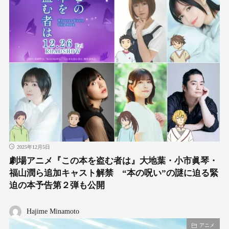
2025年12月5日
劇場アニメ『この本を盗む者は』大地葉・小市眞琴・
福山潤ら追加キャスト解禁 “本の呪い”の謎に迫る緊
迫の本予告第２弾も公開
Hajime Minamoto
アニメ