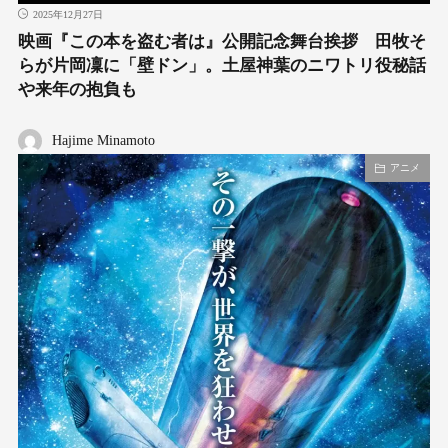
2025年12月27日
映画『この本を盗む者は』公開記念舞台挨拶 田牧そ
らが片岡凜に「壁ドン」。土屋神葉のニワトリ役秘話
や来年の抱負も
Hajime Minamoto
アニメ