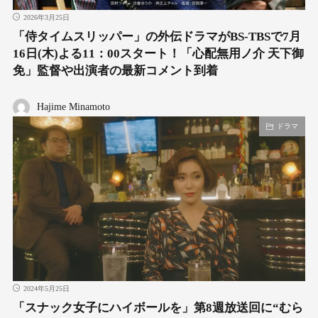
2026年3月25日
「侍タイムスリッパー」の外伝ドラマがBS-TBSで7月
16日(木)よる11：00スタート！「心配無用ノ介 天下御
免」監督や出演者の最新コメント到着
Hajime Minamoto
ドラマ
2024年5月25日
「スナック女子にハイボールを」第8週放送回に“むら