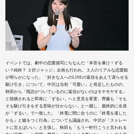
イベントでは、劇中の恋愛描写にちなんだ「本音を暴け！ずる
い？純粋？ ２択ジャッジ」企画も行われ、３人のリアルな恋愛観
が明らかになった。「好きな人へのLINEの返信をあえて遅らせる
駆け引き」について、中沢は当初「可愛い」と肯定したものの、
秋田から「既読がついているのに返信がないのはモヤモヤする」
と指摘されると即座に「ずるい」へと意見を変更。齊藤も「そも
そも駆け引きをする意味が分からない」と一蹴し、最終的に全員
が「ずるい」で一致した。「終電に間に合うのに『終電を逃した
かも』と嘘をつく行為」についても議論され、中沢が「ストレー
トに言えばいい」と主張し、秋田も「もう一軒行こうと言われる