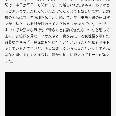
紀は「本日は平日にも関わらず、お越しいただき本当にありがと
うございます。楽しんでいただけてたらとても嬉しいです」と満
員の客席に向けて感謝を伝えた。続いて、早川モモカ役の秋田汐
梨が「私たちも撮影が終わってまだ数日しか経っていないので、
すごくほやほやな気持ちで皆さんとお話できたらいいなと思って
ます」と笑顔を見せ、マサムネと一夜を共にする女性役を演じた
齊藤なぎさも「一足先に見ていただいたということで私もドキド
キしているんですけど、今日は楽しくいろんなことお話しできれ
ばなと思います」と挨拶し、温かい拍手に包まれてトークが始ま
った。