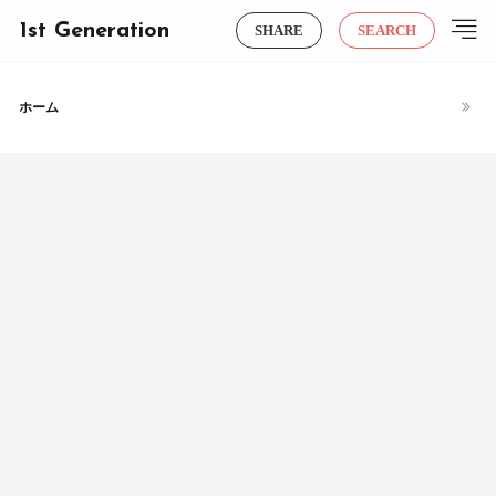
1st Generation
SHARE
SEARCH
ホーム