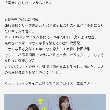
「幸せになりたいマサムネ君」
SNSを中心に話題沸騰！
発行部数シリーズ累計20万部※電子版含むの人気作『幸せになり
たいマサムネ君』が、
MBS/TBSドラマイズム枠にて2026年7月7日（火）より放送。
売れない作家・マサムネ君を演じるのは中沢元紀。
マサムネ君と交際１０年になる恋人モモカ役に秋田汐梨。
そして、相席居酒屋でマサムネ君と出会い一夜を共にしてしまう
女性役に齊藤なぎさ。
人間のズルさと純粋さ、破壊寸前の日常を生々しく描いた、大人
の恋愛群像劇をお楽しみにください。
MBS／TBSドラマイズム枠にて７月７日（火）放送スタート