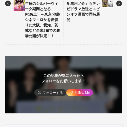
年秋のシルバーウィ
配無用ノ介」もテレ
ーク期間となる
ビドラマ放送とスピ
9/19(土）～東京 池袋
ンオフ漫画で同時展
シネマ・ロサを皮切
開
りに大阪、愛知、茨
城など全国5館での劇
場公開が決定！！
この記事が気に入ったら
フォローをお願いします！
フォローする
Follow Me