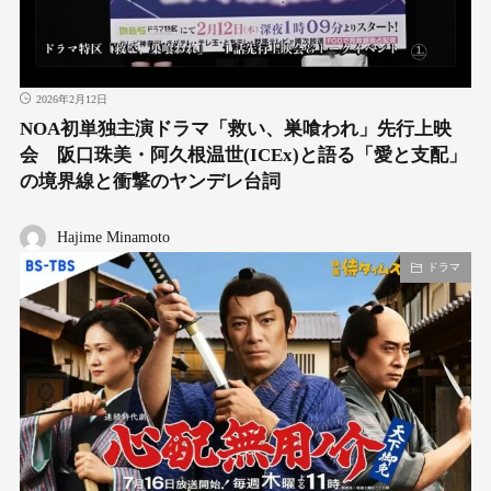
2026年2月12日
NOA初単独主演ドラマ「救い、巣喰われ」先行上映
会 阪口珠美・阿久根温世(ICEx)と語る「愛と支配」
の境界線と衝撃のヤンデレ台詞
Hajime Minamoto
ドラマ