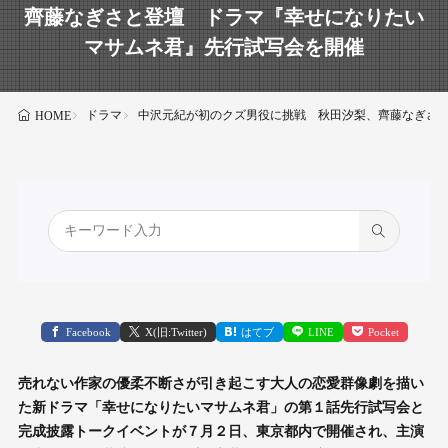
齊藤なぎさと登壇 ドラマ『幸せになりたい
マサムネ君』先行試写会を開催
ドラマ
中沢元紀が初のクズ男役に挑戦 秋田汐梨、齊藤なぎさ
HOME
Facebook
X(旧:Twitter)
はてブ
LINE
Pocket
売れない作家の優柔不断さが引き起こす大人の恋愛群像劇を描い
た新ドラマ「幸せになりたいマサムネ君」の第１話先行試写会と
完成披露トークイベントが７月２日、東京都内で開催され、主演