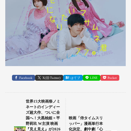
Facebook
X(旧:Twitter)
はてブ
LINE
Pocket
世界15大映画祭ノミ
ネートのインディー
ズ超大作、ついに全
国へ！大黒柚姫 × 平
映画「侍タイムスリ
野莉玖 W主演 映画
ッパー」漫画単行本
『見え見え』が2026
化決定、劇中劇「心