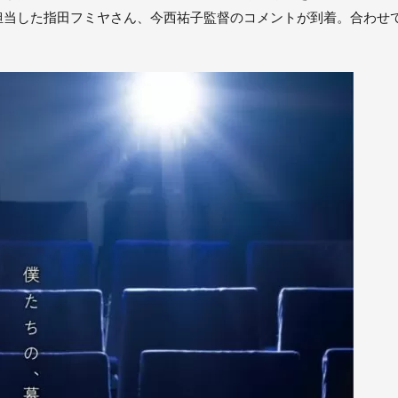
担当した指田フミヤさん、今西祐子監督のコメントが到着。合わせ