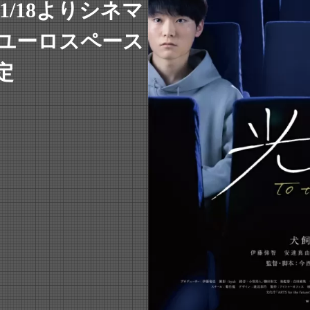
/18よりシネマ
 ユーロスペース
定