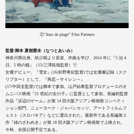
Ⓒ“Jeux de plage” Film Partners
監督/脚本 夏都愛未（なつとあいみ）
神奈川県出身。幼少期より音楽、作曲を学び、2014 年に『3 泊 4
日、5 時の鐘』（15/三澤拓哉監督）で
女優デビュー。『雪女』(16/杉野希妃監督)では女優兼記録（スク
リプター）として、『再恋～サイレン～』
(17/中田圭監督)では脚本で参加。山戸結希監督プロデュースのオ
ムニバス映画『21 世紀の女の子』に監督として参加。長編初監督
作品『浜辺のゲーム』が第 14 回大阪アジアン映画祭コンペティ
ション部門、ニューヨーク・ジャパンカッツ、アートフィルムフ
ェスト（スロバキア）などに選出された。最新作である長編第２
作『緑のざわめき』が第 18 回大阪アジアン映画祭で上映され、
今秋、全国公開予定である。