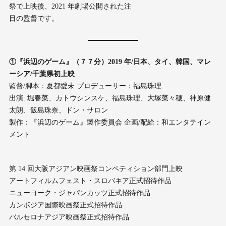
祭で上映後、2021 年劇場公開された注
目の監督です。
①『浜辺のゲーム』（７７分）2019 年/日本、タイ、韓国、マレ
ーシア/千葉県初上映
監督/脚本：夏都愛未 プロデューサー：福島珠理
出演: 堀春菜、カトウシンスケ、福島珠理、大塚菜々穂、神原健
太朗、飯島珠奈、ドン・サロン
製作：『浜辺のゲーム』製作委員会 企画/配給：和エンタテイン
メント
第 14 回大阪アジアン映画祭コンペティション部門上映
アートフィルムフェスト・スロバキア正式招待作品
ニューヨーク・ジャパンカッツ正式招待作品
カンボジア国際映画祭正式招待作品
バルセロナアジア映画祭正式招待作品