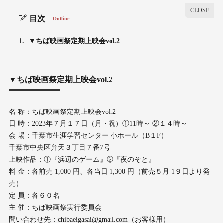
目次
Outline
1.
▼ちば映画祭定期上映会vol.2
▼ちば映画祭定期上映会vol.2
名 称：ちば映画祭定期上映会vol.2
日 時：2023年７月１７日（月・祝）①11時～ ②１４時～
会 場：千葉市生涯学習センター 小ホール（B１F）
千葉市中央区弁天３丁目７番7号
上映作品：①『浜辺のゲーム』②『夜のそと』
料 金：各前売 1,000 円、各当日 1,300 円（前売５月 1９日より発
売）
定 員：各６０名
主 催：ちば映画祭実行委員会
問い合わせ先：chibaeigasai@gmail.com（お客様用）