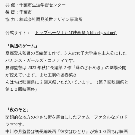
共 催：千葉市生涯学習センター
後 援：千葉市
協 力：株式会社両見英世デザイン事務所
公式サイト：
トップページ｜ちば映画祭 (chibaeigasai.net)
『浜辺のゲーム』
夏都愛未監督の長編第１作で、3 人の女子大学生を主人公にした
バカンス・ガールズ・コメディです。
夏都監督は 2023 年秋に長編第 2 作『緑のざわめき』の劇場公開
が控えています。また主演の堀春菜さ
んはちば映画祭に 2 回来祭いただいています。（第 7 回映画祭と
第１０回映画祭）
『夜のそと』
閉鎖的な地方の小さな街を舞台にしたファム・ファタルなメロド
ラマです。
中川奈月監督は初長編映画『彼女はひとり』が第１０回ちば映画