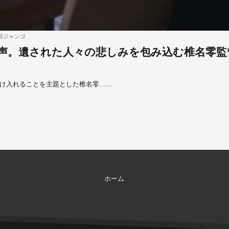
田ジャンゴ
声。遺された人々の悲しみを包み込む椎名零監
け入れることを主題とした椎名零……
ホーム