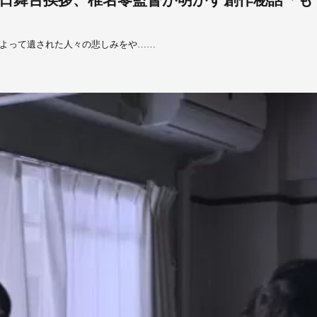
日舞台挨拶、椎名零監督が明かす創作秘話「も
よって遺された人々の悲しみをや……