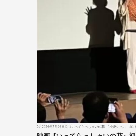
2026年7月26日
#
いってらっしゃいの花
#
小夏いっこ
#
山