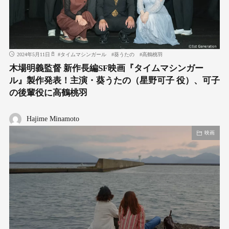
2024年5月11日
#
タイムマシンガール
#
葵うたの
#
高鶴桃羽
木場明義監督 新作長編SF映画『タイムマシンガー
ル』製作発表！主演・葵うたの（星野可子 役）、可子
の後輩役に高鶴桃羽
Hajime Minamoto
映画