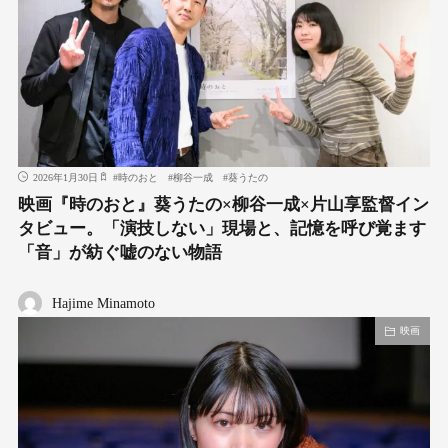
2026年1月30日
#
時のおと
#
柳谷一成
#
葵うたの
映画『時のおと』葵うたの×柳谷一成×片山享監督イン
タビュー。「演技しない」現場と、記憶を呼び覚ます
「音」が紡ぐ嘘のない物語
Hajime Minamoto
映画