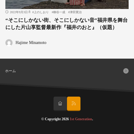
2022年9月3日
#
上のしおり
#
柳谷一成
#
津田寛治
“そこにしかない街、そこにしかない音”福井県を舞台
にした片山享監督最新作『福井のおと』（仮題）
Hajime Minamoto
ホーム
© Copyright 2026
1st Generation
.