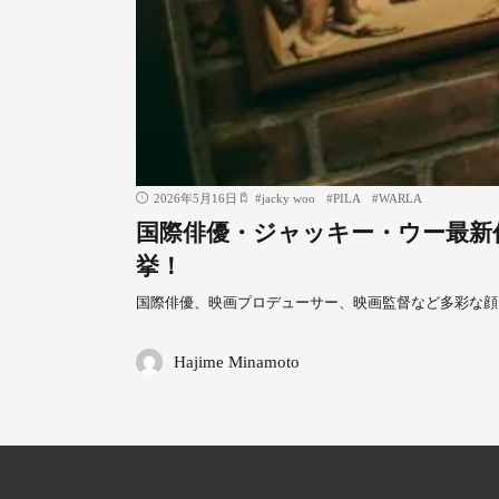
2026年5月16日
#
jacky woo
#
PILA
#
WARLA
国際俳優・ジャッキー・ウー最新作
挙！
国際俳優、映画プロデューサー、映画監督など多彩な顔
Hajime Minamoto