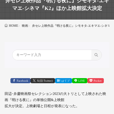
弁セレ上映作品『明ける夜に』シモキタ-エキ
マエ-シネマ『K2』ほか上映館拡大決定
映画
弁セレ上映作品『明ける夜に』シモキタ-エキマエ-シネマ『
HOME
Facebook
X(旧:Twitter)
はてブ
LINE
Pocket
田辺･弁慶映画祭セレクション2023の大トリとして上映された映
画『明ける夜に』の単独公開&上映館
拡大が決定。上映劇場と日程が発表になった。