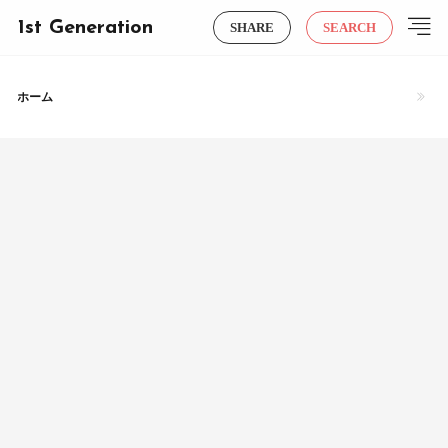
1st Generation
SHARE
SEARCH
ホーム