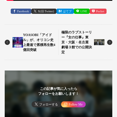
Facebook
X(旧:Twitter)
はてブ
LINE
Pocket
極限のラブストーリ
YOASOBI「アイド
ー『女の仕事』東
ル」が、オリコン史
京・大阪・名古屋
上最速で累積再生数4
劇場３館での公開決
億回突破
定
この記事が気に入ったら
フォローをお願いします！
フォローする
Follow Me