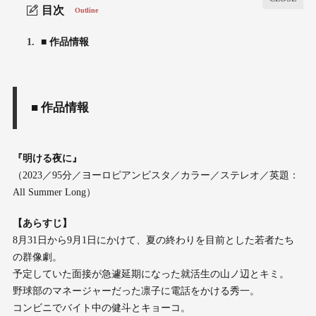
目次
Outline
1.
■ 作品情報
■ 作品情報
『明ける夜に』
（2023／95分／ヨーロピアンビスタ／カラー／ステレオ／英題：
All Summer Long）
【あらすじ】
8月31日から9月1日にかけて、夏の終わりを目前とした若者たち
の群像劇。
予定していた面接が急遽延期になった就活生の山ノ辺とキミ。
野球部のマネージャーだった凛子に電話をかける秀一。
コンビニでバイト中の健斗とキョーコ。