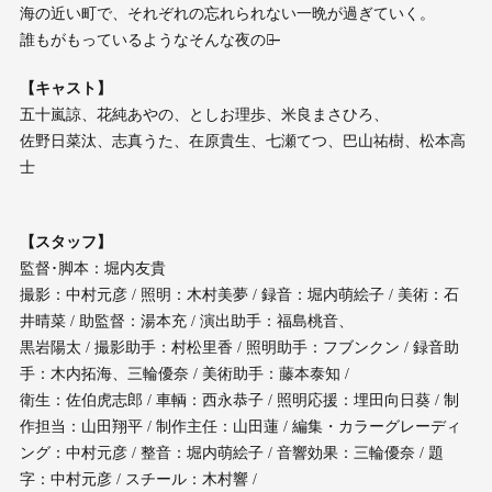
海の近い町で、それぞれの忘れられない一晩が過ぎていく。
誰もがもっているようなそんな夜の話̶̶
【キャスト】
五十嵐諒、花純あやの、としお理歩、米良まさひろ、
佐野日菜汰、志真うた、在原貴生、七瀬てつ、巴山祐樹、松本高
士
【スタッフ】
監督･脚本：堀内友貴
撮影：中村元彦 / 照明：木村美夢 / 録音：堀内萌絵子 / 美術：石
井晴菜 / 助監督：湯本充 / 演出助手：福島桃音、
黒岩陽太 / 撮影助手：村松里香 / 照明助手：フブンクン / 録音助
手：木内拓海、三輪優奈 / 美術助手：藤本泰知 /
衛生：佐伯虎志郎 / 車輌：西永恭子 / 照明応援：埋田向日葵 / 制
作担当：山田翔平 / 制作主任：山田蓮 / 編集・カラーグレーディ
ング：中村元彦 / 整音：堀内萌絵子 / 音響効果：三輪優奈 / 題
字：中村元彦 / スチール：木村響 /