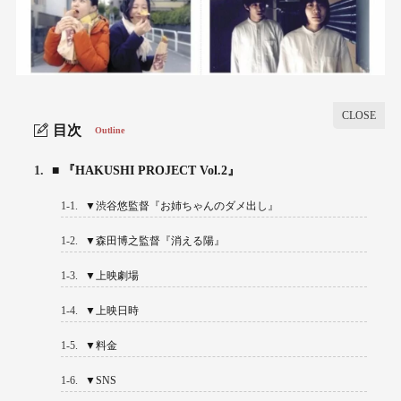
目次
Outline
1.
■ 『HAKUSHI PROJECT Vol.2』
1-1.
▼渋谷悠監督『お姉ちゃんのダメ出し』
1-2.
▼森田博之監督『消える陽』
1-3.
▼上映劇場
1-4.
▼上映日時
1-5.
▼料金
1-6.
▼SNS