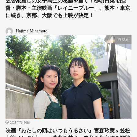
笠智衆推しの女子高生の葛藤を描く！柳明日菜 初監
督・脚本・主演映画「レイニーブルー」、熊本・東京
に続き、京都、大阪でも上映が決定！
Hajime Minamoto
映画
2025年7月30日
映画『わたしの頭はいつもうるさい』宮森玲実 x 笠松