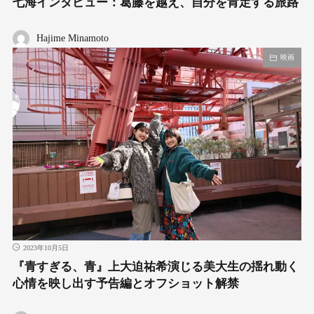
七海インタビュー：葛藤を越え、自分を肯定する旅路
Hajime Minamoto
映画
2023年10月5日
『青すぎる、青』上大迫祐希演じる美大生の揺れ動く
心情を映し出す予告編とオフショット解禁