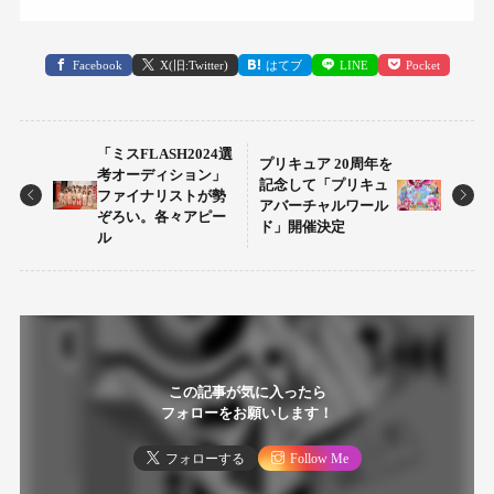
Facebook
X(旧:Twitter)
はてブ
LINE
Pocket
「ミスFLASH2024選
プリキュア 20周年を
考オーディション」
記念して「プリキュ
ファイナリストが勢
アバーチャルワール
ぞろい。各々アピー
ド」開催決定
ル
この記事が気に入ったら
フォローをお願いします！
フォローする
Follow Me