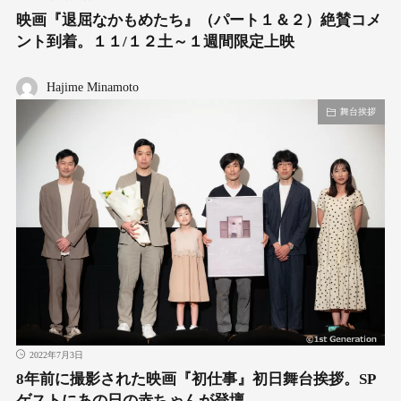
映画『退屈なかもめたち』（パート１＆２）絶賛コメ
ント到着。１１/１２土～１週間限定上映
Hajime Minamoto
舞台挨拶
2022年7月3日
8年前に撮影された映画『初仕事』初日舞台挨拶。SP
ゲストにあの日の赤ちゃんが登壇。