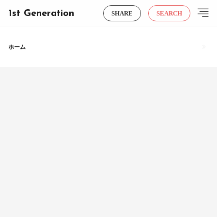
1st Generation
SHARE
SEARCH
ホーム