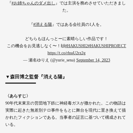
『
#お姉ちゃんのダメ出し
』では主演を務めさせていただきまし
た。
『
#消える陽
』ではある会社員の1人を。
どちらもほんっとーに素晴らしい作品です！
この機会をお見逃しなく〜！🙌
#HAKUSHI2
#HAKUSHIPROJECT
https://t.co/rhssU2rz2g
— 瀬名ゆりえ (@yurie_sena)
September 14, 2023
▼森田博之監督『消える陽』
〈あらすじ〉
90年代末東京の営団地下鉄に神経毒ガスが撒かれた。この物語は
実際に起きた無差別テロ事件をもとに舞台を現代に置き換えて描
かれたフィクションである。当事者の証言に基づいて構成されて
いる。