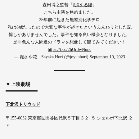
森田博之監督『
#消える陽
』
こちら主演を務めました。
28年前に起きた無差別化学テロ
私は8歳だったので大変な事件が起きたというふんわりとした記
憶しかありませんでした。事件を知る良い機会となりました。
是非色んな人間達のドラマを想像して観てみてください！
https://t.co/2hQr3wNunc
— 堀さや花 Sayaka Hori (@joyuuhori)
September 19, 2023
▼上映劇場
下北沢トリウッド
〒155-0032 東京都世田谷区代沢５丁目３２−５ シェルボ下北沢 ２
Ｆ