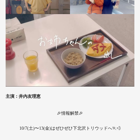
主演：井内友理恵
🎉情報解禁🎉
10/7(土)〜13(金)はぜひぜひ下北沢トリウッドへ🏃💨