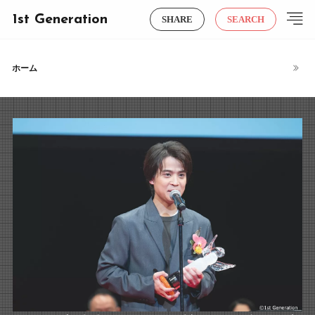
1st Generation
SHARE
SEARCH
ホーム