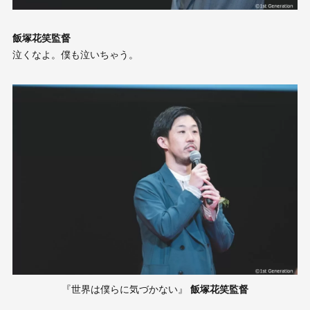
飯塚花笑監督
泣くなよ。僕も泣いちゃう。
『世界は僕らに気づかない』
飯塚花笑監督