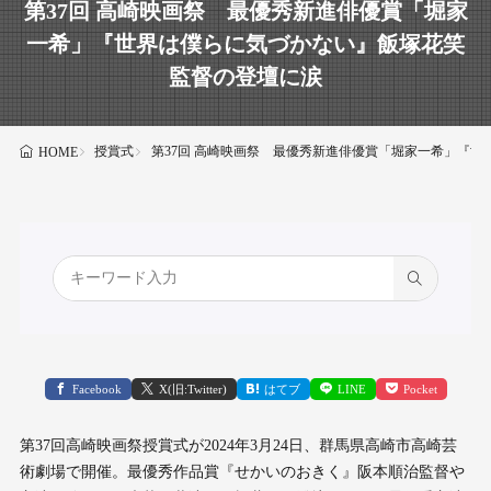
第37回 高崎映画祭 最優秀新進俳優賞「堀家
一希」『世界は僕らに気づかない』飯塚花笑
監督の登壇に涙
授賞式
第37回 高崎映画祭 最優秀新進俳優賞「堀家一希」『
HOME
Facebook
X(旧:Twitter)
はてブ
LINE
Pocket
第37回高崎映画祭授賞式が2024年3月24日、群馬県高崎市高崎芸
術劇場で開催。最優秀作品賞『せかいのおきく』阪本順治監督や