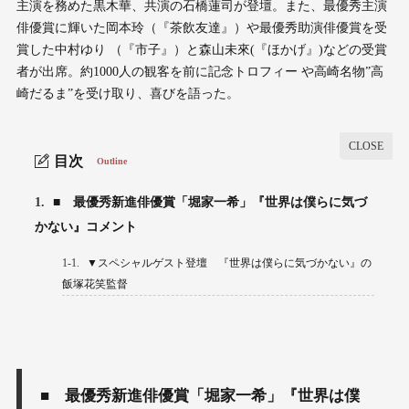
主演を務めた黒木華、共演の石橋蓮司が登壇。また、最優秀主演
俳優賞に輝いた岡本玲（『茶飲友達』）や最優秀助演俳優賞を受
賞した中村ゆり （『市子』）と森山未來(『ほかげ』)などの受賞
者が出席。約1000人の観客を前に記念トロフィー や高崎名物”高
崎だるま”を受け取り、喜びを語った。
目次
Outline
1.
■ 最優秀新進俳優賞「堀家一希」『世界は僕らに気づ
かない』コメント
1-1.
▼スペシャルゲスト登壇 『世界は僕らに気づかない』の
飯塚花笑監督
■ 最優秀新進俳優賞「堀家一希」『世界は僕