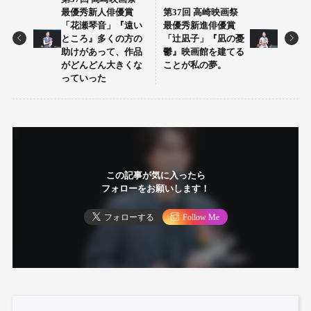
最優秀新人俳優賞
第37回 高崎映画祭
「花瀬琴音」『遠い
最優秀新進俳優賞
ところ』多くの方の
「辻凪子」『凪の憂
助けがあって、作品
鬱』映画館を建てる
がどんどん大きくな
ことが私の夢。
っていった
この記事が気に入ったら
フォローをお願いします！
フォローする
Follow Me