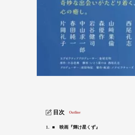
目次
Outline
1.
■ 映画『輝け星くず』