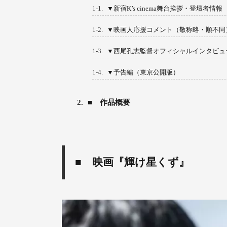
1-1.
▼新宿K’s cinema舞台挨拶・登壇者情報
1-2.
▼映画人応援コメント（敬称略・順不同
1-3.
▼西尾孔志監督オフィシャルインタビュ
1-4.
▼予告編（東京公開版）
2.
■ 作品概要
■ 映画『輝け星くず』