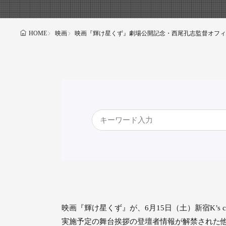
映画
映画『輝け星くず』劇場公開記念・西尾孔志監督オフィ
HOME
映画『輝け星くず』が、6月15日（土）新宿K’s 
実施予定の舞台挨拶の登壇者情報が解禁された