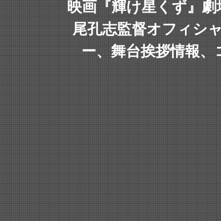
映画『輝け星くず』劇
尾孔志監督オフィシ
ー、舞台挨拶情報、